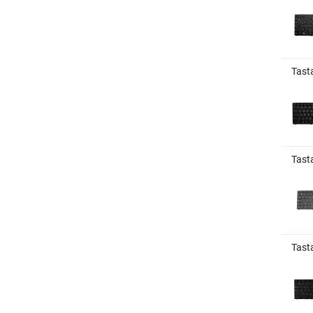
Tast
Tast
Tast