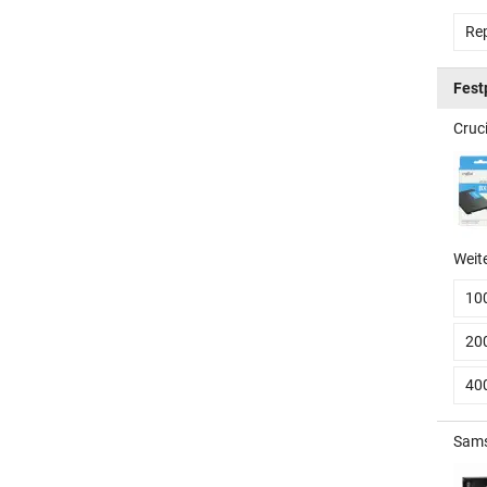
Rep
Fest
Cruc
Weit
10
20
40
Sams