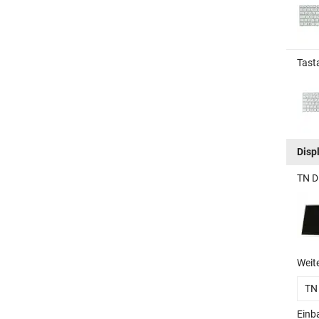
Tast
Disp
TN D
Weit
TN
Einb