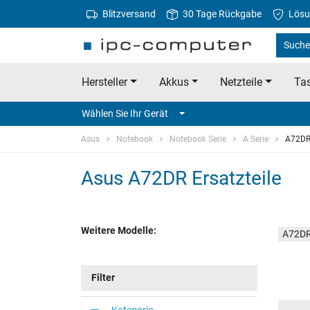
Blitzversand
30 Tage Rückgabe
Lösu
Suche
Hersteller
Akkus
Netzteile
Tas
Wählen Sie Ihr Gerät
Asus
Notebook
Notebook Serie
A Serie
A72D
Asus A72DR Ersatzteile
Weitere Modelle:
A72DR
Filter
Kategorie