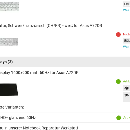
EOL 
Was 
atur, Schweiz/französisch (CH/FR) - weiß für Asus A72DR
Nich
EOL 
Was 
lays
(3)
isplay 1600x900 matt 60Hz für Asus A72DR
Arti
ere Varianten:
 HD+ glänzend 60Hz
Arti
au in unserer Notebook Reparatur Werkstatt