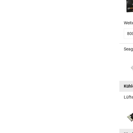
Weit
80
Seag
Kühle
Lüft