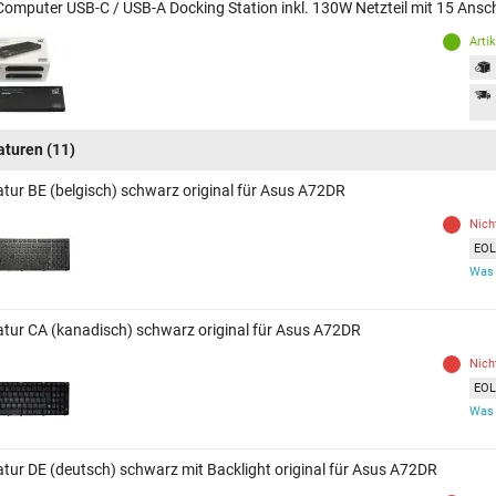
Computer USB-C / USB-A Docking Station inkl. 130W Netzteil mit 15 Ans
Arti
aturen
(11)
atur BE (belgisch) schwarz original für Asus A72DR
Nich
EOL 
Was 
atur CA (kanadisch) schwarz original für Asus A72DR
Nich
EOL 
Was 
atur DE (deutsch) schwarz mit Backlight original für Asus A72DR