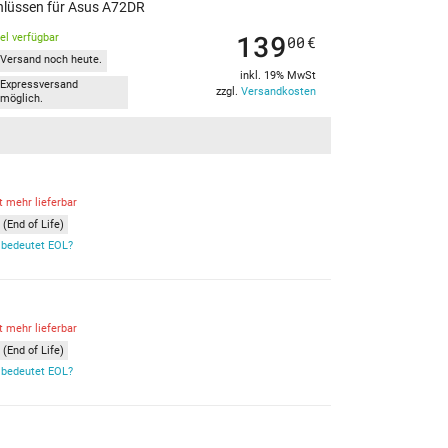
chlüssen für Asus A72DR
139
kel verfügbar
00
€
Versand noch heute.
inkl. 19% MwSt
Expressversand
zzgl.
Versandkosten
möglich.
t mehr lieferbar
(End of Life)
bedeutet EOL?
t mehr lieferbar
(End of Life)
bedeutet EOL?