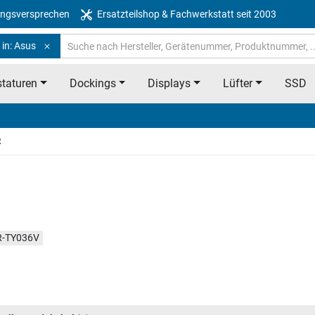
ngsversprechen
Ersatzteilshop & Fachwerkstatt seit 2003
 in: Asus
taturen
Dockings
Displays
Lüfter
SSD
R
-TY036V