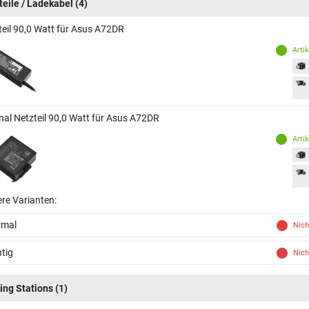
teile / Ladekabel
(4)
teil 90,0 Watt für Asus A72DR
Arti
inal Netzteil 90,0 Watt für Asus A72DR
Arti
ere Varianten:
rmal
Nich
tig
Nich
ing Stations
(1)