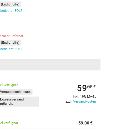
(End of Life)
bedeutet EOL?
t mehr lieferbar
(End of Life)
bedeutet EOL?
59
kel verfügbar
00
€
Versand noch heute.
inkl. 19% MwSt
Expressversand
zzgl.
Versandkosten
möglich.
59.00 €
kel verfügbar