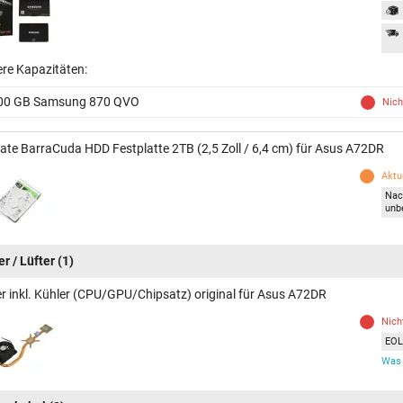
ere Kapazitäten:
00 GB Samsung 870 QVO
Nich
ate BarraCuda HDD Festplatte 2TB (2,5 Zoll / 6,4 cm) für Asus A72DR
Aktue
Nac
unb
r / Lüfter
(1)
er inkl. Kühler (CPU/GPU/Chipsatz) original für Asus A72DR
Nich
EOL 
Was 