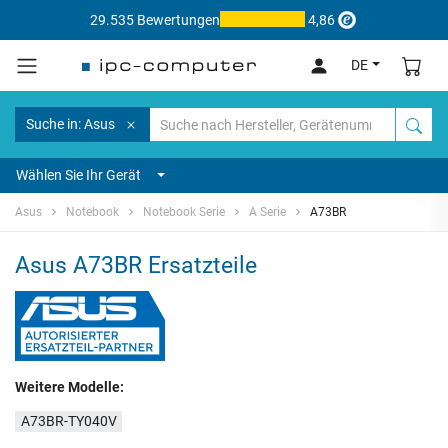
29.535 Bewertungen
4,86
DE
Suche in: Asus
Wählen Sie Ihr Gerät
Asus
Notebook
Notebook Serie
A Serie
A73BR
Asus A73BR Ersatzteile
Weitere Modelle:
A73BR-TY040V