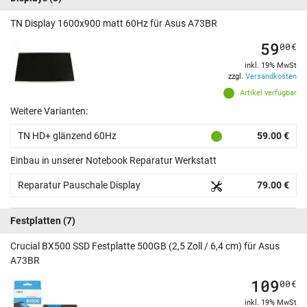
TN Display 1600x900 matt 60Hz für Asus A73BR
59
00
€
inkl. 19% MwSt
zzgl.
Versandkosten
Artikel verfügbar
Weitere Varianten:
TN HD+ glänzend 60Hz
59.00 €
Einbau in unserer Notebook Reparatur Werkstatt
Reparatur Pauschale Display
79.00 €
Festplatten
(7)
Crucial BX500 SSD Festplatte 500GB (2,5 Zoll / 6,4 cm) für Asus
A73BR
109
00
€
inkl. 19% MwSt