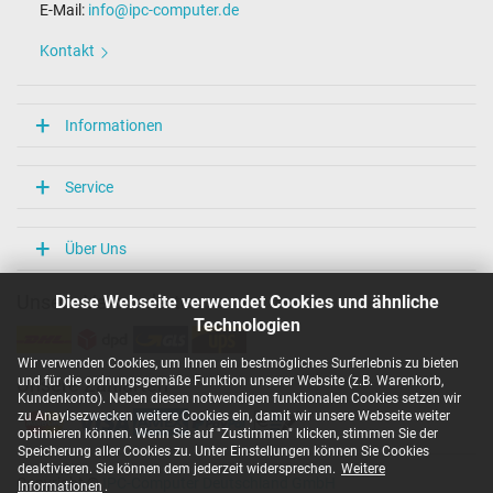
E-Mail:
info@ipc-computer.de
Kontakt
Informationen
Service
Über Uns
Diese Webseite verwendet Cookies und ähnliche
Unsere Versandarten
Technologien
Wir verwenden Cookies, um Ihnen ein bestmögliches Surferlebnis zu bieten
und für die ordnungsgemäße Funktion unserer Website (z.B. Warenkorb,
Unsere Zahlarten
Kundenkonto). Neben diesen notwendigen funktionalen Cookies setzen wir
zu Anaylsezwecken weitere Cookies ein, damit wir unsere Webseite weiter
optimieren können. Wenn Sie auf "Zustimmen" klicken, stimmen Sie der
Speicherung aller Cookies zu. Unter Einstellungen können Sie Cookies
deaktivieren. Sie können dem jederzeit widersprechen.
Weitere
Copyright ©
IPC-Computer Deutschland GmbH
Informationen
.