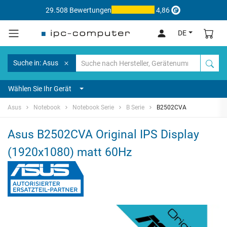
29.508 Bewertungen
4,86
DE
Suche in: Asus
Wählen Sie Ihr Gerät
Asus
Notebook
Notebook Serie
B Serie
B2502CVA
Asus B2502CVA Original IPS Display
(1920x1080) matt 60Hz