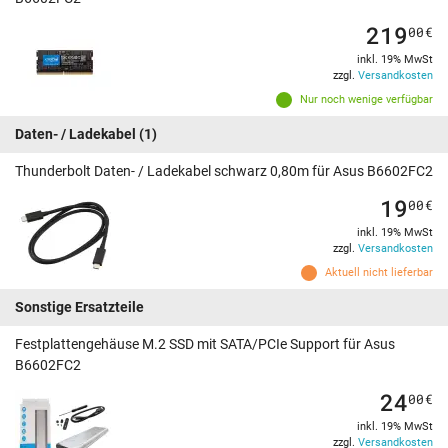
219
00
€
inkl. 19% MwSt
zzgl.
Versandkosten
Nur noch wenige verfügbar
Daten- / Ladekabel
(1)
Thunderbolt Daten- / Ladekabel schwarz 0,80m für Asus B6602FC2
19
00
€
inkl. 19% MwSt
zzgl.
Versandkosten
Aktuell nicht lieferbar
Sonstige Ersatzteile
Festplattengehäuse M.2 SSD mit SATA/PCIe Support für Asus
B6602FC2
24
00
€
inkl. 19% MwSt
zzgl.
Versandkosten