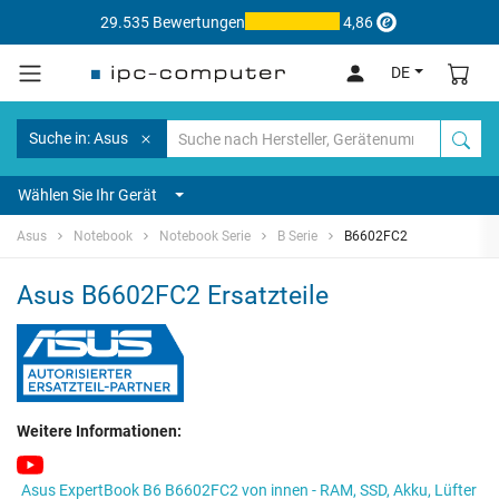
29.535 Bewertungen
4,86
DE
Suche in: Asus
Wählen Sie Ihr Gerät
Asus
Notebook
Notebook Serie
B Serie
B6602FC2
Asus B6602FC2 Ersatzteile
Weitere Informationen:
Asus ExpertBook B6 B6602FC2 von innen - RAM, SSD, Akku, Lüfter