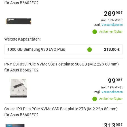
für Asus B6602FC2
209
00
€
inkl. 19% MwSt
zzgl.
Versandkosten
Artikel verfügbar
Weitere Kapazitäten:
1000 GB Samsung 990 EVO Plus
213.00 €
PNY CS1030 PCIe NVMe SSD Festplatte 500GB (M.2 22 x 80 mm)
für Asus B6602FC2
99
00
€
inkl. 19% MwSt
zzgl.
Versandkosten
Artikel verfügbar
Crucial P3 Plus PCIe NVMe SSD Festplatte 2TB (M.2 22 x 80 mm)
für Asus B6602FC2
313
00
€