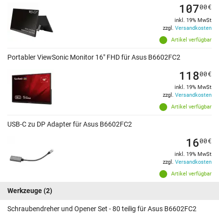
107
00
€
inkl. 19% MwSt
zzgl.
Versandkosten
Artikel verfügbar
Portabler ViewSonic Monitor 16" FHD für Asus B6602FC2
118
00
€
inkl. 19% MwSt
zzgl.
Versandkosten
Artikel verfügbar
USB-C zu DP Adapter für Asus B6602FC2
16
00
€
inkl. 19% MwSt
zzgl.
Versandkosten
Artikel verfügbar
Werkzeuge
(2)
Schraubendreher und Opener Set - 80 teilig für Asus B6602FC2