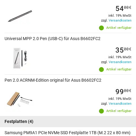
54
00
€
inkl. 19% MwSt
zzgl.
Versandkosten
Artikel verfügbar
Universal MPP 2.0 Pen (USB-C) für Asus B6602FC2
35
00
€
inkl. 19% MwSt
zzgl.
Versandkosten
Artikel verfügbar
Pen 2.0 ACRNM-Edition original für Asus B6602FC2
99
00
€
inkl. 19% MwSt
zzgl.
Versandkosten
Artikel verfügbar
Festplatten
(4)
Samsung PM9A1 PCIe NVMe SSD Festplatte 1TB (M.2 22 x 80 mm)