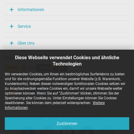
Informationen
Service
Über Uns
Diese Webseite verwendet Cookies und ähnliche
Unsere Versandarten
Technologien
Wir verwenden Cookies, um Ihnen ein bestmögliches Surferlebnis zu bieten
und für die ordnungsgemäße Funktion unserer Website (z.B. Warenkorb,
Unsere Zahlarten
Kundenkonto). Neben diesen notwendigen funktionalen Cookies setzen wir
zu Anaylsezwecken weitere Cookies ein, damit wir unsere Webseite weiter
optimieren können. Wenn Sie auf "Zustimmen" klicken, stimmen Sie der
Speicherung aller Cookies zu. Unter Einstellungen können Sie Cookies
deaktivieren. Sie können dem jederzeit widersprechen.
Weitere
Copyright ©
IPC-Computer Deutschland GmbH
Informationen
.
Alle Preise inkl. gesetzl. MwSt. zzgl. Versandkosten
Zustimmen