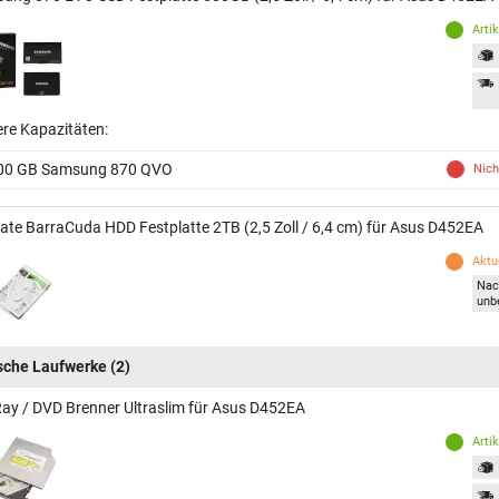
Arti
ere Kapazitäten:
00 GB Samsung 870 QVO
Nich
ate BarraCuda HDD Festplatte 2TB (2,5 Zoll / 6,4 cm) für Asus D452EA
Aktue
Nac
unb
sche Laufwerke
(2)
Ray / DVD Brenner Ultraslim für Asus D452EA
Arti