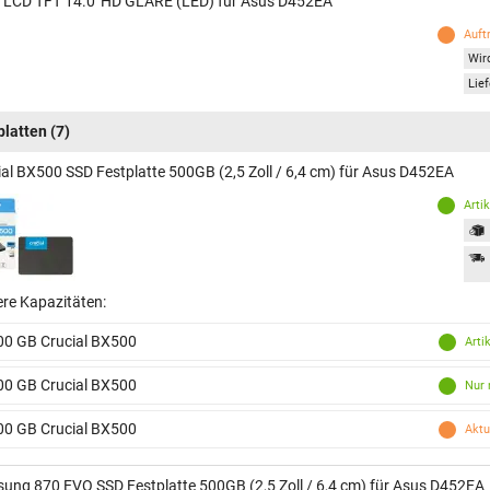
 LCD TFT 14.0' HD GLARE (LED) für Asus D452EA
Auft
Wird
Lief
platten
(7)
ial BX500 SSD Festplatte 500GB (2,5 Zoll / 6,4 cm) für Asus D452EA
Arti
ere Kapazitäten:
00 GB Crucial BX500
Arti
00 GB Crucial BX500
Nur 
00 GB Crucial BX500
Aktu
ung 870 EVO SSD Festplatte 500GB (2,5 Zoll / 6,4 cm) für Asus D452EA