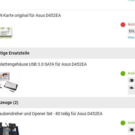
 Karte original für Asus D452EA
Nich
EOL 
Was 
tige Ersatzteile
plattengehäuse USB 3.0 SATA für Asus D452EA
Arti
kzeuge
(2)
aubendreher und Opener Set - 80 teilig für Asus D452EA
Arti