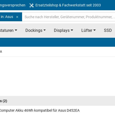
ngsversprechen
Ersatzteilshop & Fachwerkstatt seit 2003
 in: Asus
taturen
Dockings
Displays
Lüfter
SSD
EA
s
(2)
Computer Akku 46Wh kompatibel für Asus D452EA