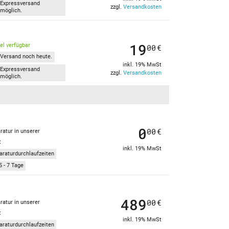
Expressversand
zzgl.
Versandkosten
möglich.
19
kel verfügbar
00
€
Versand noch heute.
inkl. 19% MwSt
Expressversand
zzgl.
Versandkosten
möglich.
0
00
€
ratur in unserer
t
inkl. 19% MwSt
araturdurchlaufzeiten
5 - 7 Tage
489
00
€
ratur in unserer
t
inkl. 19% MwSt
araturdurchlaufzeiten