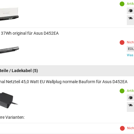
Arti
 37Wh original für Asus D452EA
Nich
EOL 
Was 
teile / Ladekabel
(5)
inal Netzteil 45,0 Watt EU Wallplug normale Bauform für Asus D452EA
Arti
ere Varianten:
Nich