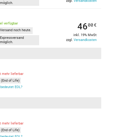
zzgl.
Versandkosten
möglich.
46
kel verfügbar
00
€
Versand noch heute.
inkl. 19% MwSt
Expressversand
zzgl.
Versandkosten
möglich.
t mehr lieferbar
(End of Life)
bedeutet EOL?
t mehr lieferbar
(End of Life)
bedeutet EOL?