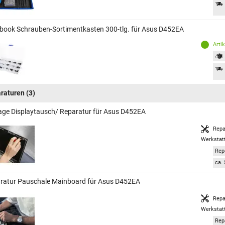
book Schrauben-Sortimentkasten 300-tlg. für Asus D452EA
Arti
raturen
(3)
age Displaytausch/ Reparatur für Asus D452EA
Repa
Werkstat
Rep
ca. 
ratur Pauschale Mainboard für Asus D452EA
Repa
Werkstat
Rep