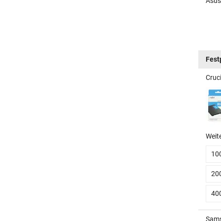
Asus
Fest
Cruc
Weit
10
20
40
Sams