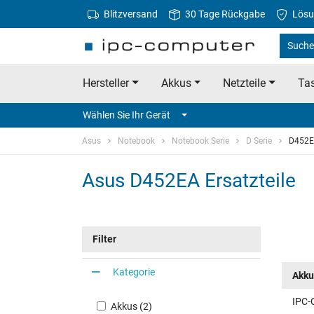
Blitzversand
30 Tage Rückgabe
Lösu
Suche
Hersteller
Akkus
Netzteile
Tas
Wählen Sie Ihr Gerät
Asus
Notebook
Notebook Serie
D Serie
D452
Asus D452EA Ersatzteile
Filter
Kategorie
Akku
IPC-
Akkus (2)