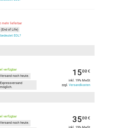
t mehr lieferbar
(End of Life)
bedeutet EOL?
15
kel verfügbar
00
€
Versand noch heute.
inkl. 19% MwSt
Expressversand
zzgl.
Versandkosten
möglich.
35
kel verfügbar
00
€
Versand noch heute.
inkl. 19% MwSt