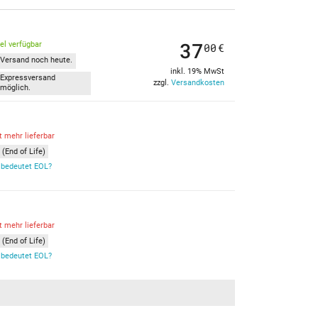
37
kel verfügbar
00
€
Versand noch heute.
inkl. 19% MwSt
Expressversand
zzgl.
Versandkosten
möglich.
t mehr lieferbar
(End of Life)
bedeutet EOL?
t mehr lieferbar
(End of Life)
bedeutet EOL?