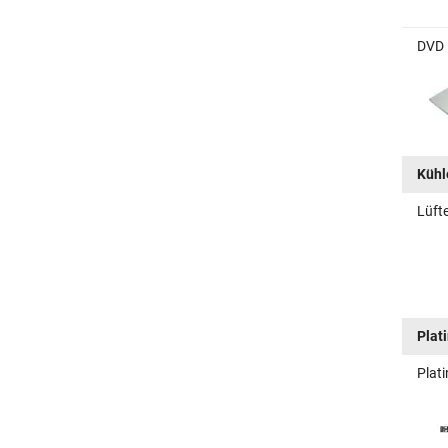
DVD 
Kühle
Lüft
Plat
Plat