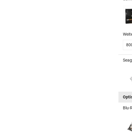
Weit
80
Seag
Opti
Blu-