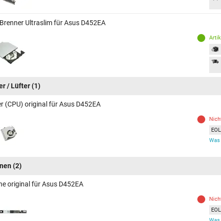
Brenner Ultraslim für Asus D452EA
Arti
r / Lüfter
(1)
er (CPU) original für Asus D452EA
Nich
EOL 
Was 
inen
(2)
ine original für Asus D452EA
Nich
EOL 
Was 