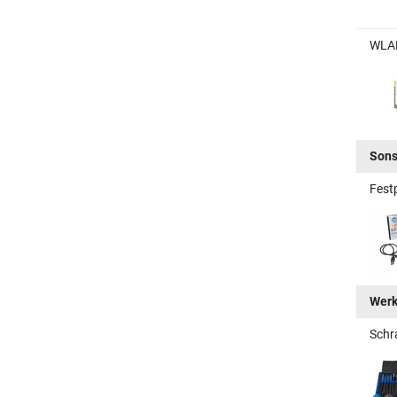
WLAN
Sons
Fest
Wer
Schr