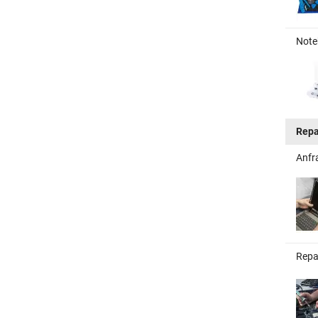
Note
Repa
Anfr
Repa