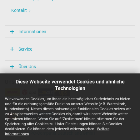
Länge / Breite / Höhe
86 mm / 36 mm / 27 mm
Kontakt
Weitere Daten
Überlast-, kurzschluss- und überhitzungsgeschützt
Informationen
Ja
Prüfsiegel
CCC
Service
EAC
NOM NYCE
PSE
Über Uns
Singapore Safety Mark
TÜV Argentina Certificado
Diese Webseite verwendet Cookies und ähnliche
Unsere Versandarten
TÜV Geprüfte Sicherheit
UKCA
Technologien
UL Listed
UL Nachhaltigkeit
Wir verwenden Cookies, um Ihnen ein bestmögliches Surferlebnis zu bieten
Ukraine Safety
und für die ordnungsgemäße Funktion unserer Website (z.B. Warenkorb,
Unsere Zahlarten
Kundenkonto). Neben diesen notwendigen funktionalen Cookies setzen wir
zu Anaylsezwecken weitere Cookies ein, damit wir unsere Webseite weiter
Kategorisierung
optimieren können. Wenn Sie auf "Zustimmen" klicken, stimmen Sie der
Speicherung aller Cookies zu. Unter Einstellungen können Sie Cookies
Kategorie
deaktivieren. Sie können dem jederzeit widersprechen.
Weitere
Netzteil
Copyright ©
IPC-Computer Deutschland GmbH
Informationen
.
Verwendung