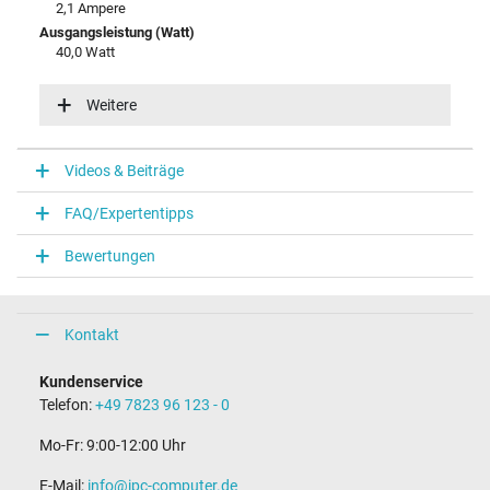
2,1 Ampere
Ausgangsleistung (Watt)
40,0 Watt
Eingangsspannung
100-240V / 50-60Hz
Weitere
Energieeffizienz
VI
Videos & Beiträge
Notebook Stecker
FAQ/Expertentipps
Steckertyp / -form
rund / –
Bewertungen
Steckerlänge (mm)
11,0 mm
Steckerdurchmesser außen / innen
5,5 mm / 2,5 mm
Kontakt
Stift im Stecker
Nein
Kundenservice
Länge Anschlusskabel (m) (ca.)
Telefon:
+49 7823 96 123 - 0
1.75 m
Mo-Fr: 9:00-12:00 Uhr
Maße
E-Mail:
info@ipc-computer.de