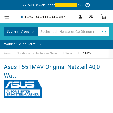
29.543 Bewertungen
4,86
DE
Suche in: Asus
Wählen Sie Ihr Gerät
Asus
Notebook
Notebook Serie
F Serie
F551MAV
Asus F551MAV Original Netzteil 40,0
Watt