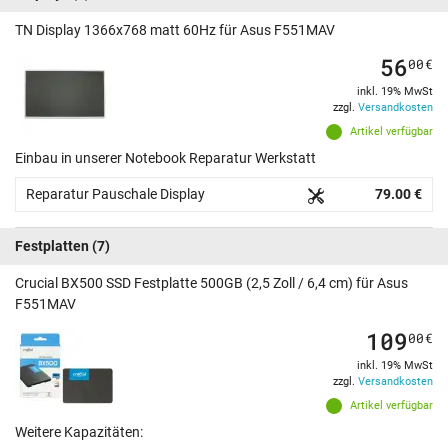
TN Display 1366x768 matt 60Hz für Asus F551MAV
56
00
€
inkl. 19% MwSt
zzgl.
Versandkosten
Artikel verfügbar
Einbau in unserer Notebook Reparatur Werkstatt
Reparatur Pauschale Display
79.00 €
Festplatten
(7)
Crucial BX500 SSD Festplatte 500GB (2,5 Zoll / 6,4 cm) für Asus
F551MAV
109
00
€
inkl. 19% MwSt
zzgl.
Versandkosten
Artikel verfügbar
Weitere Kapazitäten: