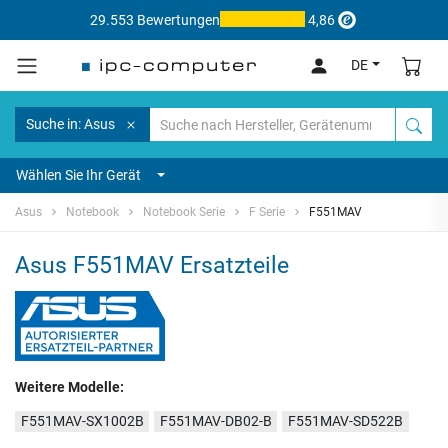
29.553 Bewertungen
4,86
DE
Suche in: Asus
Wählen Sie Ihr Gerät
Asus
Notebook
Notebook Serie
F Serie
F551MAV
Asus F551MAV Ersatzteile
Weitere Modelle:
F551MAV-SX1002B
F551MAV-DB02-B
F551MAV-SD522B