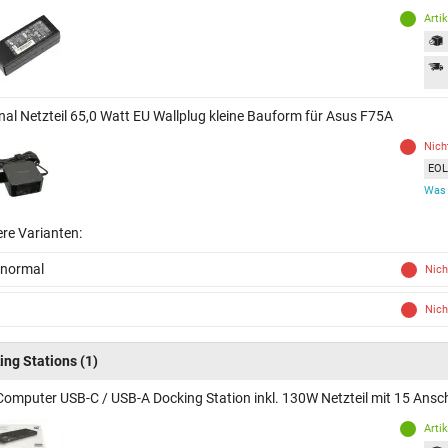
Arti
inal Netzteil 65,0 Watt EU Wallplug kleine Bauform für Asus F75A
Nich
EOL 
Was 
ere Varianten:
 normal
Nich
Nich
ing Stations
(1)
Computer USB-C / USB-A Docking Station inkl. 130W Netzteil mit 15 Ansc
Arti