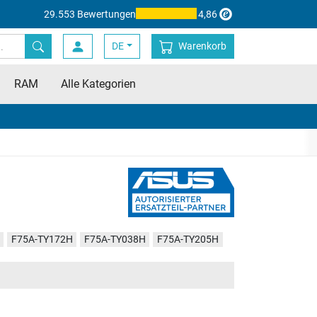
29.553 Bewertungen
4,86
DE
Warenkorb
RAM
Alle Kategorien
F75A-TY172H
F75A-TY038H
F75A-TY205H