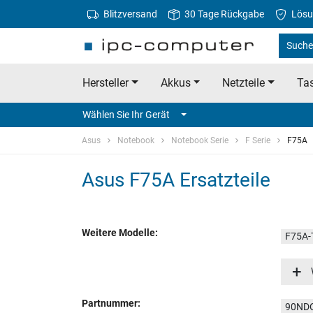
Blitzversand
30 Tage Rückgabe
Lösu
Suche
Hersteller
Akkus
Netzteile
Tas
Wählen Sie Ihr Gerät
Asus
Notebook
Notebook Serie
F Serie
F75A
Asus F75A Ersatzteile
Weitere Modelle:
F75A-
F75A-
Partnummer:
90ND