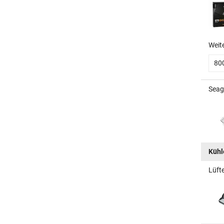
Weit
80
Seag
Kühle
Lüft