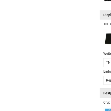
Disp
TN D
Weit
TN
Einb
Rep
Fest
Cruc