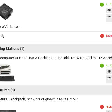
Arti
ere Varianten:
tig
Nich
ing Stations
(1)
Computer USB-C / USB-A Docking Station inkl. 130W Netzteil mit 15 Ans
Arti
aturen
(8)
atur BE (belgisch) schwarz original für Asus F75VC
Nich