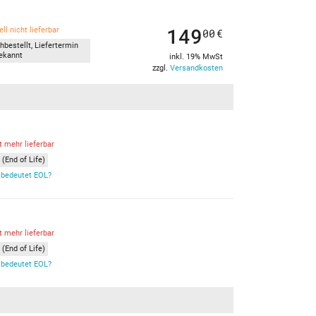
149
ll nicht lieferbar
00
€
hbestellt, Liefertermin
ekannt
inkl. 19% MwSt
zzgl.
Versandkosten
t mehr lieferbar
(End of Life)
bedeutet EOL?
t mehr lieferbar
(End of Life)
bedeutet EOL?