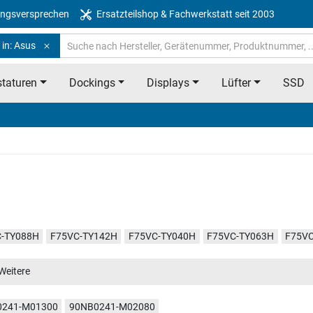
ngsversprechen
Ersatzteilshop & Fachwerkstatt seit 2003
 in: Asus
taturen
Dockings
Displays
Lüfter
SSD
-TY088H
F75VC-TY142H
F75VC-TY040H
F75VC-TY063H
F75V
-TY222D
Weitere
0241-M01300
90NB0241-M02080