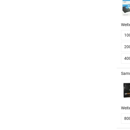
Weit
10
20
40
Sams
Weit
80