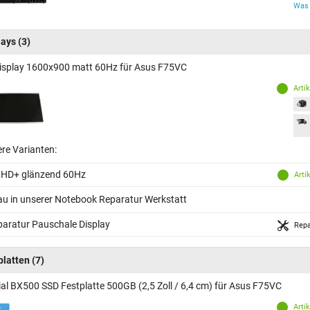
Was 
lays
(3)
isplay 1600x900 matt 60Hz für Asus F75VC
Arti
ere Varianten:
 HD+ glänzend 60Hz
Arti
au in unserer Notebook Reparatur Werkstatt
aratur Pauschale Display
Repa
platten
(7)
ial BX500 SSD Festplatte 500GB (2,5 Zoll / 6,4 cm) für Asus F75VC
Arti