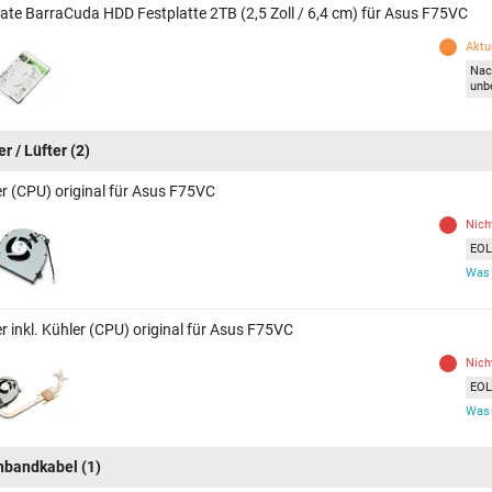
ate BarraCuda HDD Festplatte 2TB (2,5 Zoll / 6,4 cm) für Asus F75VC
Aktue
Nac
unb
r / Lüfter
(2)
er (CPU) original für Asus F75VC
Nich
EOL 
Was 
r inkl. Kühler (CPU) original für Asus F75VC
Nich
EOL 
Was 
hbandkabel
(1)