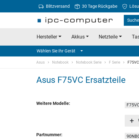
Blitzversand
30 Tage Rückgabe
Lösu
Suche
Hersteller
Akkus
Netzteile
Tas
Wählen Sie Ihr Gerät
Asus
Notebook
Notebook Serie
F Serie
F75VC
Asus F75VC Ersatzteile
Weitere Modelle:
F75VC
F75VC
Partnummer:
90NB