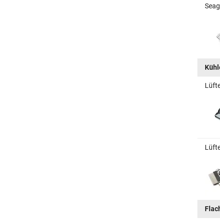
Seag
Kühle
Lüft
Lüfte
Flac