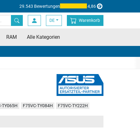
29.543 Bewertungen
4,86
DE
Warenkorb
RAM
Alle Kategorien
C-TY065H
F75VC-TY084H
F75VC-TY222H