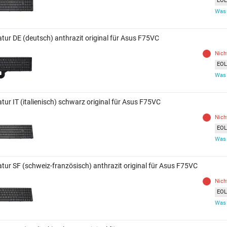
EOL 
Was 
atur DE (deutsch) anthrazit original für Asus F75VC
Nich
EOL 
Was 
tur IT (italienisch) schwarz original für Asus F75VC
Nich
EOL 
Was 
atur SF (schweiz-französisch) anthrazit original für Asus F75VC
Nich
EOL 
Was 