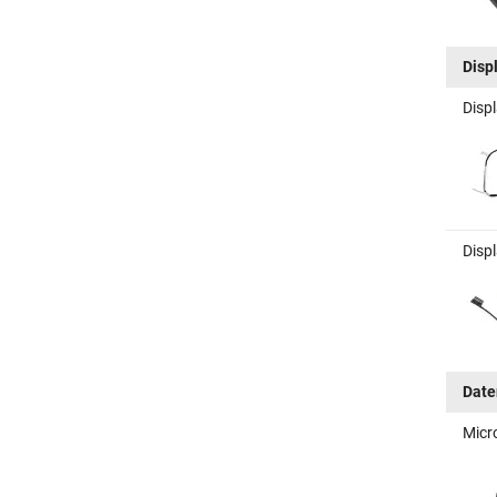
Disp
Disp
Disp
Date
Micr