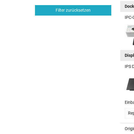
Dock
Filter zurücksetzen
IPC-
Disp
IPS 
Einb
Rep
Orig