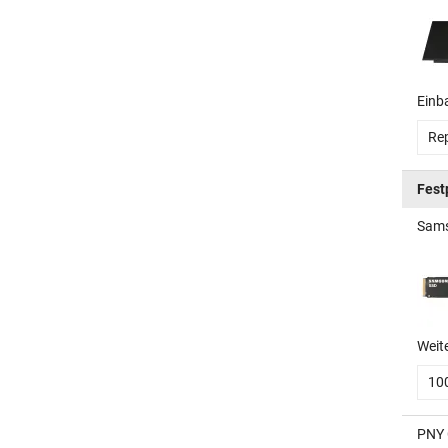
Einb
Rep
Fest
Sams
Weit
10
PNY 