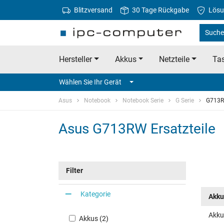
Blitzversand
30 Tage Rückgabe
Lösu
Suche
Hersteller
Akkus
Netzteile
Tas
Wählen Sie Ihr Gerät
Asus
Notebook
Notebook Serie
G Serie
G713
Asus G713RW Ersatzteile
Filter
Kategorie
Akku
Akku
Akkus (2)