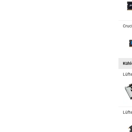
Cruc
Kühle
Lüft
Lüft