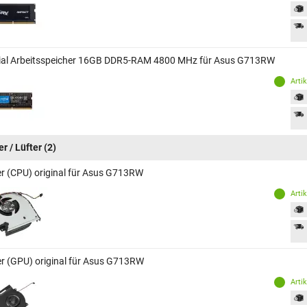
ial Arbeitsspeicher 16GB DDR5-RAM 4800 MHz für Asus G713RW
Arti
r / Lüfter
(2)
er (CPU) original für Asus G713RW
Arti
er (GPU) original für Asus G713RW
Arti