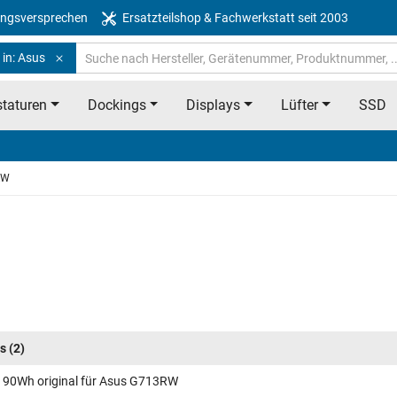
ngsversprechen
Ersatzteilshop & Fachwerkstatt seit 2003
 in: Asus
taturen
Dockings
Displays
Lüfter
SSD
RW
s
(2)
 90Wh original für Asus G713RW