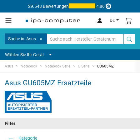
29.543 Bewertungen
4,86
DE
Suche in: Asus
Wählen Sie Ihr Gerät
Asus
Notebook
Notebook Serie
G Serie
GU605MZ
Asus GU605MZ Ersatzteile
Filter
Kategorie