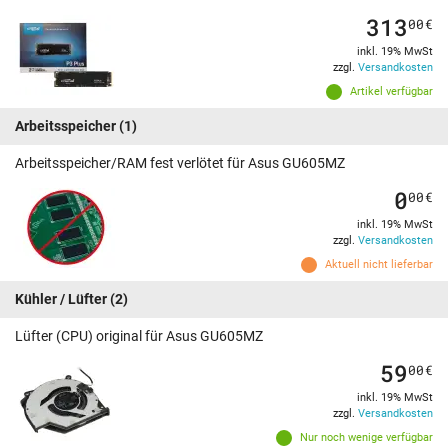
313
00
€
inkl. 19% MwSt
zzgl.
Versandkosten
Artikel verfügbar
Arbeitsspeicher
(1)
Arbeitsspeicher/RAM fest verlötet für Asus GU605MZ
0
00
€
inkl. 19% MwSt
zzgl.
Versandkosten
Aktuell nicht lieferbar
Kühler / Lüfter
(2)
Lüfter (CPU) original für Asus GU605MZ
59
00
€
inkl. 19% MwSt
zzgl.
Versandkosten
Nur noch wenige verfügbar