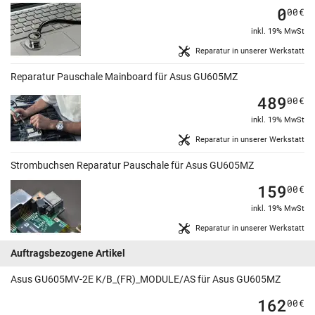
0
00
€
inkl. 19% MwSt
Reparatur in unserer Werkstatt
Reparatur Pauschale Mainboard für Asus GU605MZ
489
00
€
inkl. 19% MwSt
Reparatur in unserer Werkstatt
Strombuchsen Reparatur Pauschale für Asus GU605MZ
159
00
€
inkl. 19% MwSt
Reparatur in unserer Werkstatt
Auftragsbezogene Artikel
Asus GU605MV-2E K/B_(FR)_MODULE/AS für Asus GU605MZ
162
00
€