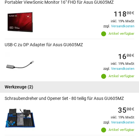
Portabler ViewSonic Monitor 16" FHD für Asus GU605MZ
118
00
€
inkl. 19% MwSt
zzgl.
Versandkosten
Artikel verfügbar
USB-C zu DP Adapter für Asus GU605MZ
16
00
€
inkl. 19% MwSt
zzgl.
Versandkosten
Artikel verfügbar
Werkzeuge
(2)
Schraubendreher und Opener Set - 80 teilig für Asus GU605MZ
35
00
€
inkl. 19% MwSt
zzgl.
Versandkosten
Artikel verfügbar