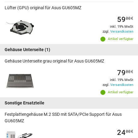
Lüfter (GPU) original für Asus GU605MZ
59
00
€
inkl. 19% MwSt
zzgl.
Versandkosten
Artikel verfügbar
Gehäuse Unterseite
(1)
Gehäuse Unterseite grau original für Asus GU605MZ
79
00
€
inkl. 19% MwSt
zzgl.
Versandkosten
Artikel verfügbar
Sonstige Ersatzteile
Festplattengehäuse M.2 SSD mit SATA/PCIe Support für Asus
GU605MZ
24
00
€