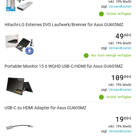
inkl. 19% MwSt
zzgl.
Versandkosten
Artikel verfügbar
Hitachi-LG Externes DVD Laufwerk/Brenner für Asus GU605MZ
49
00
€
inkl. 19% MwSt
zzgl.
Versandkosten
Nur noch wenige verfügbar
Portabler Monitor 15.6 WQHD USB-C/HDMI für Asus GU605MZ
109
00
€
inkl. 19% MwSt
zzgl.
Versandkosten
Artikel verfügbar
USB-C zu HDMI Adapter für Asus GU605MZ
19
00
€
inkl. 19% MwSt
zzgl.
Versandkosten