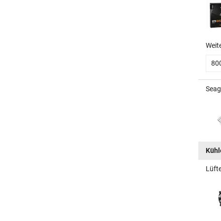
Weit
80
Seag
Kühle
Lüft