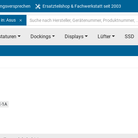
ngsversprechen
Ersatzteilshop & Fachwerkstatt seit 2003
 in: Asus
taturen
Dockings
Displays
Lüfter
SSD
-1A