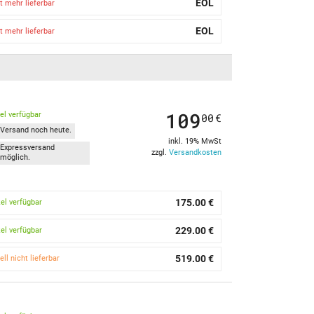
EOL
t mehr lieferbar
EOL
t mehr lieferbar
109
kel verfügbar
00
€
Versand noch heute.
inkl. 19% MwSt
Expressversand
zzgl.
Versandkosten
möglich.
175.00 €
kel verfügbar
229.00 €
kel verfügbar
519.00 €
ell nicht lieferbar