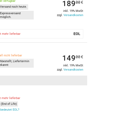
189
kel verfügbar
00
€
Versand noch heute.
inkl. 19% MwSt
Expressversand
zzgl.
Versandkosten
möglich.
EOL
t mehr lieferbar
149
ll nicht lieferbar
00
€
hbestellt, Liefertermin
ekannt
inkl. 19% MwSt
zzgl.
Versandkosten
t mehr lieferbar
(End of Life)
bedeutet EOL?