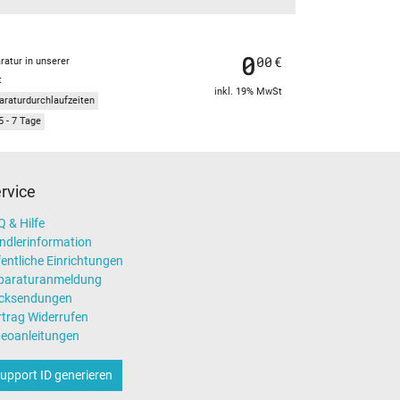
0
00
€
ratur in unserer
t
inkl. 19% MwSt
araturdurchlaufzeiten
5 - 7 Tage
rvice
 & Hilfe
ndlerinformation
entliche Einrichtungen
paraturanmeldung
cksendungen
rtrag Widerrufen
deoanleitungen
upport ID generieren