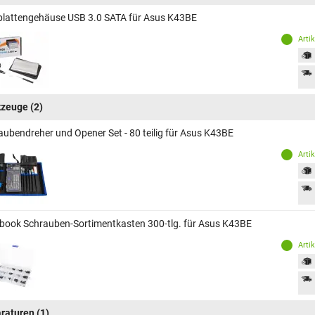
plattengehäuse USB 3.0 SATA für Asus K43BE
Arti
kzeuge
(2)
aubendreher und Opener Set - 80 teilig für Asus K43BE
Arti
book Schrauben-Sortimentkasten 300-tlg. für Asus K43BE
Arti
raturen
(1)