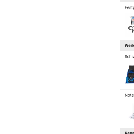
Fest
Wer
Schr
Note
Repa