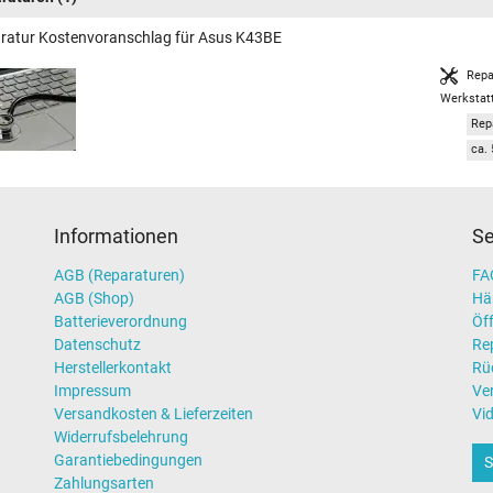
ratur Kostenvoranschlag für Asus K43BE
Repa
Werkstat
Rep
ca. 
Informationen
Se
AGB (Reparaturen)
FAQ
AGB (Shop)
Hä
Batterieverordnung
Öff
Datenschutz
Re
Herstellerkontakt
Rü
Impressum
Ve
Versandkosten & Lieferzeiten
Vi
Widerrufsbelehrung
Garantiebedingungen
S
Zahlungsarten