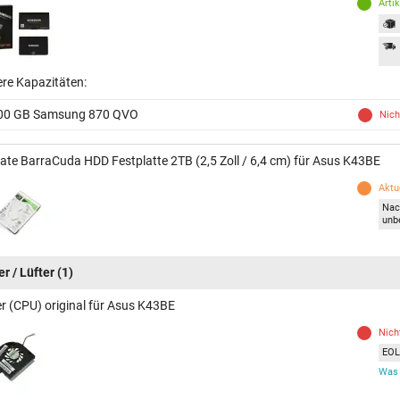
Arti
ere Kapazitäten:
00 GB Samsung 870 QVO
Nich
ate BarraCuda HDD Festplatte 2TB (2,5 Zoll / 6,4 cm) für Asus K43BE
Aktue
Nac
unb
r / Lüfter
(1)
er (CPU) original für Asus K43BE
Nich
EOL 
Was 