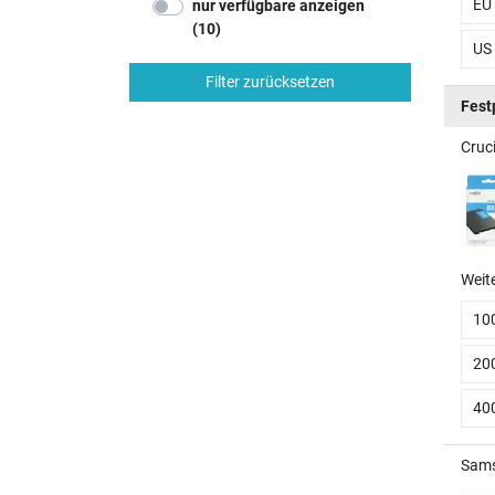
EU
nur verfügbare anzeigen
(10)
US
Filter zurücksetzen
Fest
Cruc
Weit
10
20
40
Sams