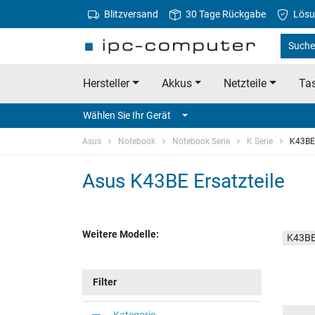
Blitzversand
30 Tage Rückgabe
Lösu
Suche
Hersteller
Akkus
Netzteile
Tas
Wählen Sie Ihr Gerät
Asus
Notebook
Notebook Serie
K Serie
K43BE
Asus K43BE Ersatzteile
Weitere Modelle:
K43BE
Filter
Kategorie