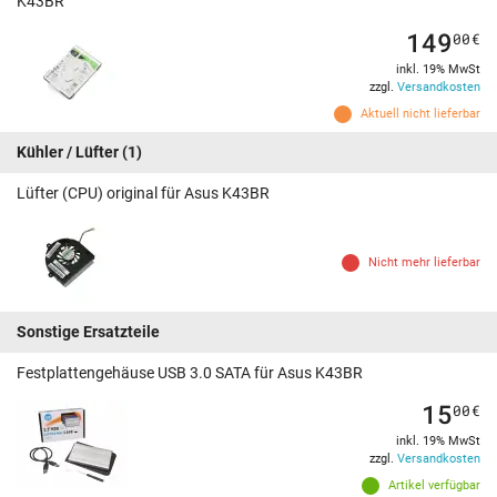
K43BR
149
00
€
inkl. 19% MwSt
zzgl.
Versandkosten
Aktuell nicht lieferbar
Kühler / Lüfter
(1)
Lüfter (CPU) original für Asus K43BR
Nicht mehr lieferbar
Sonstige Ersatzteile
Festplattengehäuse USB 3.0 SATA für Asus K43BR
15
00
€
inkl. 19% MwSt
zzgl.
Versandkosten
Artikel verfügbar