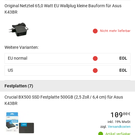
Original Netzteil 65,0 Watt EU Wallplug kleine Bauform für Asus
K43BR
Nicht mehr lieferbar
Weitere Varianten:
EU normal
EOL
US
EOL
Festplatten
(7)
Crucial BX500 SSD Festplatte 500GB (2,5 Zoll / 6,4 cm) für Asus
K43BR
109
00
€
inkl. 19% MwSt
zzgl.
Versandkosten
Artikel verfügbar