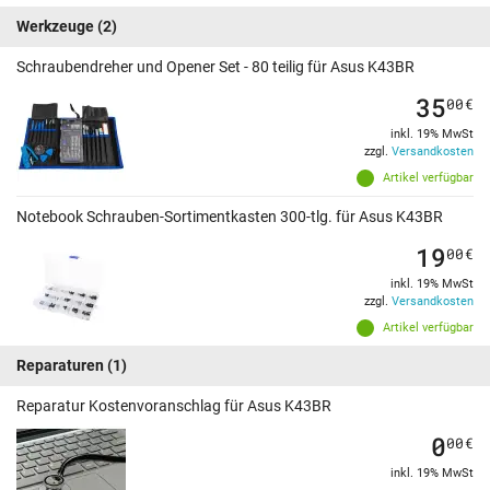
Werkzeuge
(2)
Schraubendreher und Opener Set - 80 teilig für Asus K43BR
35
00
€
inkl. 19% MwSt
zzgl.
Versandkosten
Artikel verfügbar
Notebook Schrauben-Sortimentkasten 300-tlg. für Asus K43BR
19
00
€
inkl. 19% MwSt
zzgl.
Versandkosten
Artikel verfügbar
Reparaturen
(1)
Reparatur Kostenvoranschlag für Asus K43BR
0
00
€
inkl. 19% MwSt