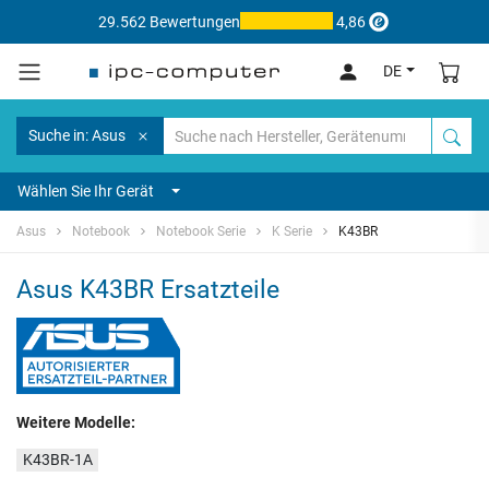
29.562 Bewertungen
4,86
DE
Suche in: Asus
Wählen Sie Ihr Gerät
Asus
Notebook
Notebook Serie
K Serie
K43BR
Asus K43BR Ersatzteile
Weitere Modelle:
K43BR-1A