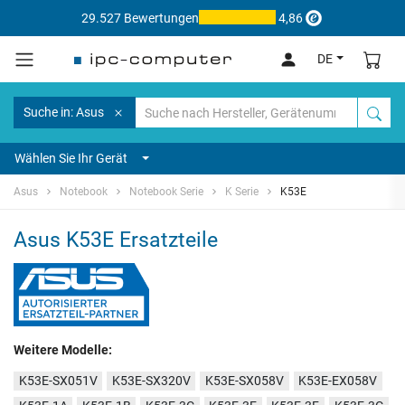
29.527 Bewertungen
4,86
DE
Suche in: Asus
Wählen Sie Ihr Gerät
Asus
Notebook
Notebook Serie
K Serie
K53E
Asus K53E Ersatzteile
Weitere Modelle:
K53E-SX051V
K53E-SX320V
K53E-SX058V
K53E-EX058V