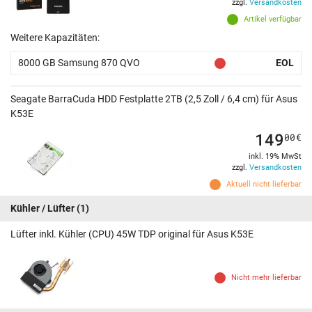
zzgl.
Versandkosten
Artikel verfügbar
Weitere Kapazitäten:
8000 GB Samsung 870 QVO
EOL
Seagate BarraCuda HDD Festplatte 2TB (2,5 Zoll / 6,4 cm) für Asus
K53E
149
00
€
inkl. 19% MwSt
zzgl.
Versandkosten
Aktuell nicht lieferbar
Kühler / Lüfter
(1)
Lüfter inkl. Kühler (CPU) 45W TDP original für Asus K53E
Nicht mehr lieferbar