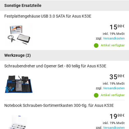
Sonstige Ersatzteile
Festplattengehäuse USB 3.0 SATA für Asus K53E
15
00
€
inkl. 19% MwSt
zzgl.
Versandkosten
Artikel verfügbar
Werkzeuge
(2)
Schraubendreher und Opener Set - 80 teilig für Asus K53E
35
00
€
inkl. 19% MwSt
zzgl.
Versandkosten
Artikel verfügbar
Notebook Schrauben-Sortimentkasten 300-tlg. für Asus K53E
19
00
€
inkl. 19% MwSt
zzgl.
Versandkosten