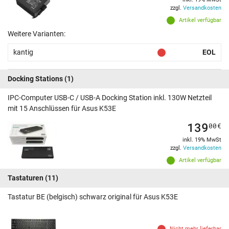
zzgl.
Versandkosten
Artikel verfügbar
Weitere Varianten:
kantig
EOL
Docking Stations
(1)
IPC-Computer USB-C / USB-A Docking Station inkl. 130W Netzteil
mit 15 Anschlüssen für Asus K53E
139
00
€
inkl. 19% MwSt
zzgl.
Versandkosten
Artikel verfügbar
Tastaturen
(11)
Tastatur BE (belgisch) schwarz original für Asus K53E
Nicht mehr lieferbar