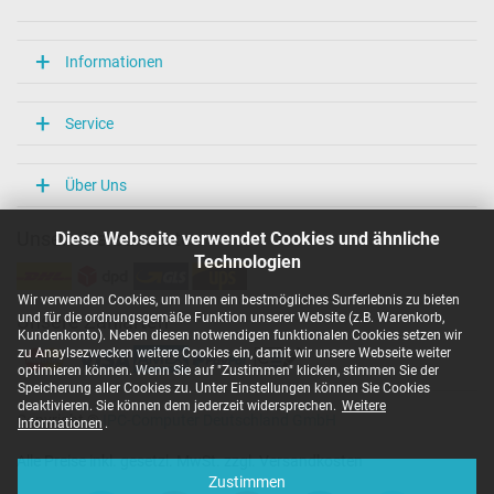
Informationen
Service
Über Uns
Diese Webseite verwendet Cookies und ähnliche
Unsere Versandarten
Technologien
Wir verwenden Cookies, um Ihnen ein bestmögliches Surferlebnis zu bieten
und für die ordnungsgemäße Funktion unserer Website (z.B. Warenkorb,
Unsere Zahlarten
Kundenkonto). Neben diesen notwendigen funktionalen Cookies setzen wir
zu Anaylsezwecken weitere Cookies ein, damit wir unsere Webseite weiter
optimieren können. Wenn Sie auf "Zustimmen" klicken, stimmen Sie der
Speicherung aller Cookies zu. Unter Einstellungen können Sie Cookies
deaktivieren. Sie können dem jederzeit widersprechen.
Weitere
Copyright ©
IPC-Computer Deutschland GmbH
Informationen
.
Alle Preise inkl. gesetzl. MwSt. zzgl. Versandkosten
Zustimmen