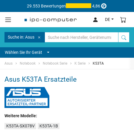
29.553 Bewertungen
4,86
DE
Suche in: Asus
Wählen Sie Ihr Gerät
Asus
Notebook
Notebook Serie
K Serie
K53TA
Asus K53TA Ersatzteile
Weitere Modelle:
K53TA-SX078V
K53TA-1B