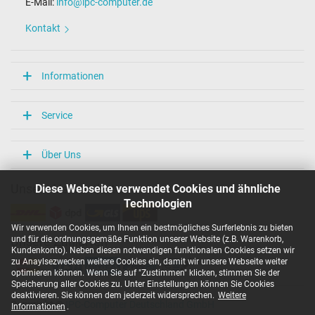
E-Mail:
info@ipc-computer.de
Kontakt
Informationen
Service
Über Uns
Diese Webseite verwendet Cookies und ähnliche
Unsere Versandarten
Technologien
Wir verwenden Cookies, um Ihnen ein bestmögliches Surferlebnis zu bieten
und für die ordnungsgemäße Funktion unserer Website (z.B. Warenkorb,
Unsere Zahlarten
Kundenkonto). Neben diesen notwendigen funktionalen Cookies setzen wir
zu Anaylsezwecken weitere Cookies ein, damit wir unsere Webseite weiter
optimieren können. Wenn Sie auf "Zustimmen" klicken, stimmen Sie der
Speicherung aller Cookies zu. Unter Einstellungen können Sie Cookies
deaktivieren. Sie können dem jederzeit widersprechen.
Weitere
Copyright ©
IPC-Computer Deutschland GmbH
Informationen
.