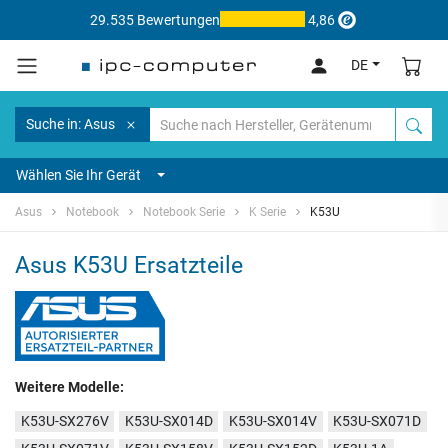
29.535 Bewertungen
4,86
DE
Suche in: Asus
Wählen Sie Ihr Gerät
Asus
Notebook
Notebook Serie
K Serie
K53U
Asus K53U Ersatzteile
Weitere Modelle:
K53U-SX276V
K53U-SX014D
K53U-SX014V
K53U-SX071D