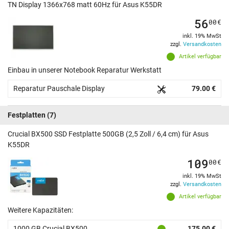
TN Display 1366x768 matt 60Hz für Asus K55DR
56
00
€
inkl. 19% MwSt
zzgl.
Versandkosten
Artikel verfügbar
Einbau in unserer Notebook Reparatur Werkstatt
Reparatur Pauschale Display
79.00 €
Festplatten
(7)
Crucial BX500 SSD Festplatte 500GB (2,5 Zoll / 6,4 cm) für Asus
K55DR
109
00
€
inkl. 19% MwSt
zzgl.
Versandkosten
Artikel verfügbar
Weitere Kapazitäten:
1000 GB Crucial BX500
175.00 €