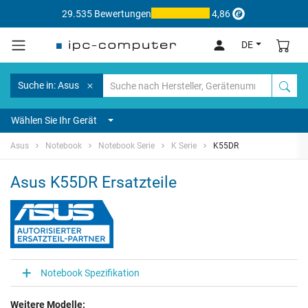
29.535 Bewertungen
4,86
DE
Suche in: Asus
Wählen Sie Ihr Gerät
Asus
Notebook
Notebook Serie
K Serie
K55DR
Asus K55DR Ersatzteile
Notebook Spezifikation
Weitere Modelle: