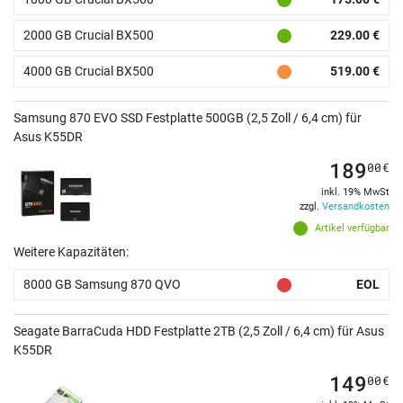
2000 GB Crucial BX500
229.00 €
4000 GB Crucial BX500
519.00 €
Samsung 870 EVO SSD Festplatte 500GB (2,5 Zoll / 6,4 cm) für
Asus K55DR
189
00
€
inkl. 19% MwSt
zzgl.
Versandkosten
Artikel verfügbar
Weitere Kapazitäten:
8000 GB Samsung 870 QVO
EOL
Seagate BarraCuda HDD Festplatte 2TB (2,5 Zoll / 6,4 cm) für Asus
K55DR
149
00
€