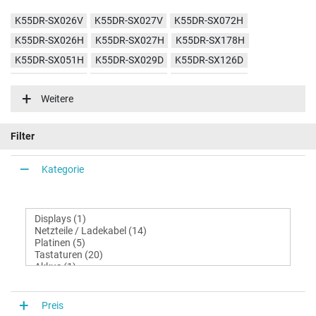
K55DR-SX026V
K55DR-SX027V
K55DR-SX072H
K55DR-SX026H
K55DR-SX027H
K55DR-SX178H
K55DR-SX051H
K55DR-SX029D
K55DR-SX126D
K55DR-SX152D
K55DR-SX076H
K55DR-SX088D
Weitere
K55DR-SX028D
K55DR-1A
Filter
Kategorie
Preis