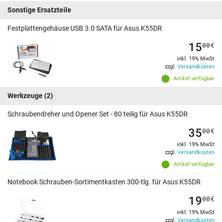
Sonstige Ersatzteile
Festplattengehäuse USB 3.0 SATA für Asus K55DR
15
00
€
inkl. 19% MwSt
zzgl.
Versandkosten
Artikel verfügbar
Werkzeuge
(2)
Schraubendreher und Opener Set - 80 teilig für Asus K55DR
35
00
€
inkl. 19% MwSt
zzgl.
Versandkosten
Artikel verfügbar
Notebook Schrauben-Sortimentkasten 300-tlg. für Asus K55DR
19
00
€
inkl. 19% MwSt
zzgl.
Versandkosten