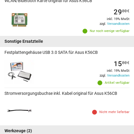
WLAN/Bluetooth Karte original für Asus K56CB
29
00
€
inkl. 19% MwSt
zzgl.
Versandkosten
Nur noch wenige verfügbar
Sonstige Ersatzteile
Festplattengehäuse USB 3.0 SATA für Asus K56CB
15
00
€
inkl. 19% MwSt
zzgl.
Versandkosten
Artikel verfügbar
Stromversorgungsbuchse inkl. Kabel original für Asus K56CB
Nicht mehr lieferbar
Werkzeuge
(2)