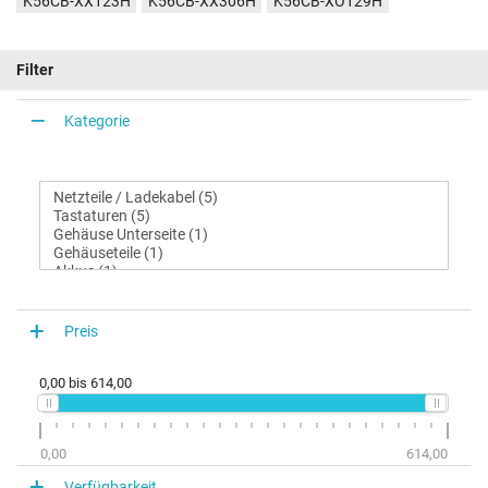
K56CB-XX123H
K56CB-XX306H
K56CB-XO129H
Filter
Kategorie
Preis
0,00
bis
614,00
0,00
614,00
Verfügbarkeit