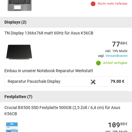
Nicht mehr lieferbar
Displays
(2)
TN Display 1366x768 matt 60Hz für Asus K56CB
77
00
€
inkl. 19% MwSt
zzgl.
Versandkosten
Artikel verfügbar
Einbau in unserer Notebook Reparatur Werkstatt
Reparatur Pauschale Display
79.00 €
Festplatten
(7)
Crucial BX500 SSD Festplatte 500GB (2,5 Zoll / 6,4 cm) für Asus
K56CB
109
00
€
inkl. 19% MwSt