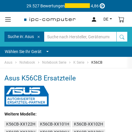
29.527 Bewertungen
4,86
DE
Suche in: Asus
Wählen Sie Ihr Gerät
Asus
Notebook
Notebook Serie
K Serie
K56CB
Asus K56CB Ersatzteile
Weitere Modelle:
K56CB-XX122H
K56CB-XX101H
K56CB-XX102H