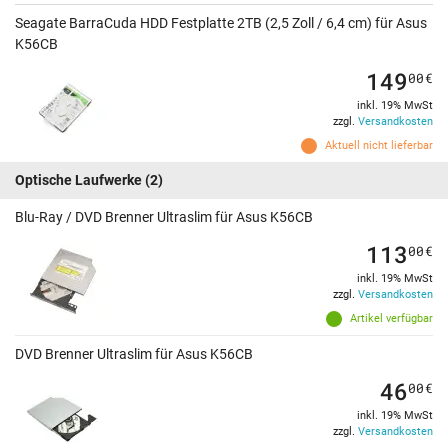
Seagate BarraCuda HDD Festplatte 2TB (2,5 Zoll / 6,4 cm) für Asus
K56CB
149
00
€
inkl. 19% MwSt
zzgl.
Versandkosten
Aktuell nicht lieferbar
Optische Laufwerke
(2)
Blu-Ray / DVD Brenner Ultraslim für Asus K56CB
113
00
€
inkl. 19% MwSt
zzgl.
Versandkosten
Artikel verfügbar
DVD Brenner Ultraslim für Asus K56CB
46
00
€
inkl. 19% MwSt
zzgl.
Versandkosten