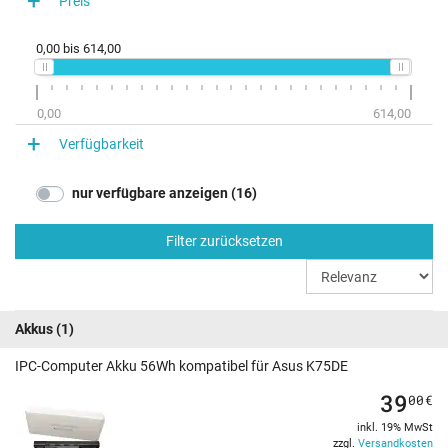
Preis
0,00
bis
614,00
0,00
614,00
Verfügbarkeit
nur verfügbare anzeigen (16)
Filter zurücksetzen
Akkus
(1)
IPC-Computer Akku 56Wh kompatibel für Asus K75DE
39
00
€
inkl. 19% MwSt
zzgl.
Versandkosten