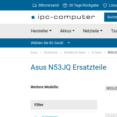
Blitzversand
30 Tage Rückgabe
Lösu
Suche
Hersteller
Akkus
Netzteile
Tas
Wählen Sie Ihr Gerät
Asus
Notebook
Notebook Serie
N Serie
N53J
Asus N53JQ Ersatzteile
Weitere Modelle:
N53J
Filter
Kategorie