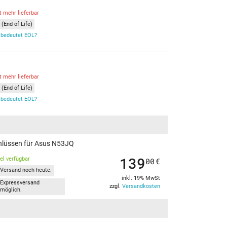
t mehr lieferbar
(End of Life)
bedeutet EOL?
t mehr lieferbar
(End of Life)
bedeutet EOL?
chlüssen für Asus N53JQ
139
kel verfügbar
00
€
Versand noch heute.
inkl. 19% MwSt
Expressversand
zzgl.
Versandkosten
möglich.