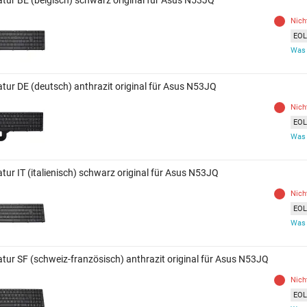
Nich
EOL 
Was 
atur DE (deutsch) anthrazit original für Asus N53JQ
Nich
EOL 
Was 
tur IT (italienisch) schwarz original für Asus N53JQ
Nich
EOL 
Was 
atur SF (schweiz-französisch) anthrazit original für Asus N53JQ
Nich
EOL 