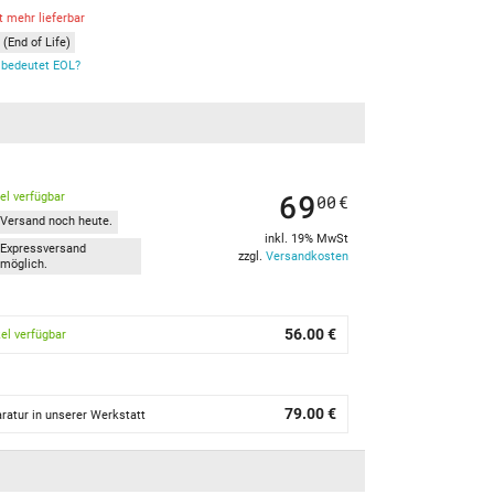
t mehr lieferbar
(End of Life)
bedeutet EOL?
69
kel verfügbar
00
€
Versand noch heute.
inkl. 19% MwSt
Expressversand
zzgl.
Versandkosten
möglich.
56.00 €
kel verfügbar
79.00 €
ratur in unserer Werkstatt