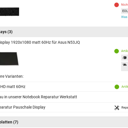
Nich
EOL 
Was 
lays
(3)
isplay 1920x1080 matt 60Hz für Asus N53JQ
Arti
ere Varianten:
 HD matt 60Hz
Arti
au in unserer Notebook Reparatur Werkstatt
aratur Pauschale Display
Repa
platten
(7)