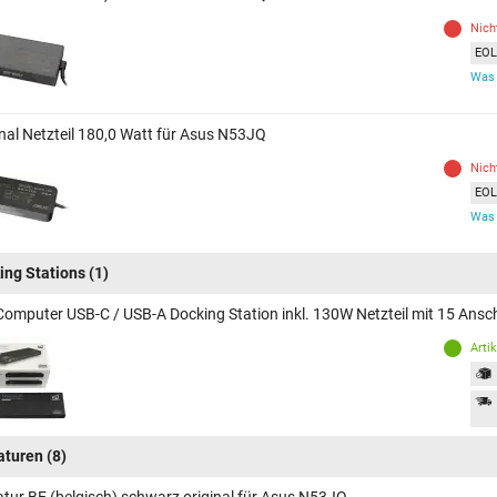
Nich
EOL 
Was 
inal Netzteil 180,0 Watt für Asus N53JQ
Nich
EOL 
Was 
ing Stations
(1)
Computer USB-C / USB-A Docking Station inkl. 130W Netzteil mit 15 Ans
Arti
aturen
(8)
atur BE (belgisch) schwarz original für Asus N53JQ