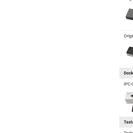
Orig
Dock
IPC-
Tast
Tast