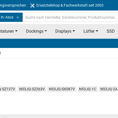
ngsversprechen
Ersatzteilshop & Fachwerkstatt seit 2003
 in: Asus
taturen
Dockings
Displays
Lüfter
SSD
Q
Q-SZ137V
N53JQ-SZ263V
N53JQ-SX087V
N53JQ-1C
N53JQ-2A