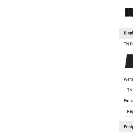
Disp
TN D
Weit
TN
Einb
Rep
Fest