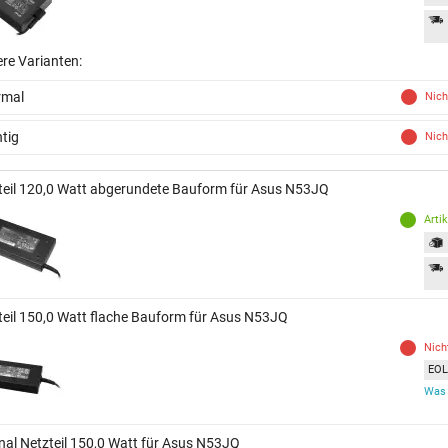
ere Varianten:
rmal
Nich
tig
Nich
teil 120,0 Watt abgerundete Bauform für Asus N53JQ
Arti
teil 150,0 Watt flache Bauform für Asus N53JQ
Nich
EOL 
Was 
inal Netzteil 150,0 Watt für Asus N53JQ