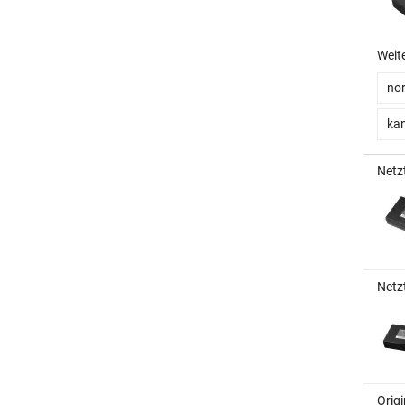
Weit
no
kan
Netz
Netz
Orig