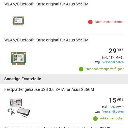
WLAN/Bluetooth Karte original für Asus S56CM
Nicht mehr lieferbar
WLAN/Bluetooth Karte original für Asus S56CM
29
00
€
inkl. 19% MwSt
zzgl.
Versandkosten
Nur noch wenige verfügbar
Sonstige Ersatzteile
Festplattengehäuse USB 3.0 SATA für Asus S56CM
15
00
€
inkl. 19% MwSt
zzgl.
Versandkosten
Artikel verfügbar