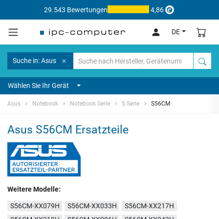
29.543 Bewertungen
4,86
DE
Suche in: Asus
Wählen Sie Ihr Gerät
Asus
Notebook
Notebook Serie
S Serie
S56CM
Asus S56CM Ersatzteile
Weitere Modelle:
S56CM-XX079H
S56CM-XX033H
S56CM-XX217H