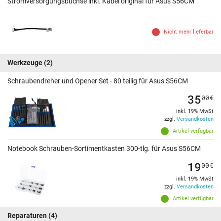
Stromversorgungsbuchse inkl. Kabel original für Asus S56CM
Nicht mehr lieferbar
Werkzeuge
(2)
Schraubendreher und Opener Set - 80 teilig für Asus S56CM
35
00
€
inkl. 19% MwSt
zzgl.
Versandkosten
Artikel verfügbar
Notebook Schrauben-Sortimentkasten 300-tlg. für Asus S56CM
19
00
€
inkl. 19% MwSt
zzgl.
Versandkosten
Artikel verfügbar
Reparaturen
(4)