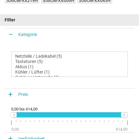
S56CM-XX219H
S56CM-XX006H
S56CM-XX043H
Filter
Kategorie
Preis
0,00
bis
614,00
0,00
614,00
Verfügbarkeit