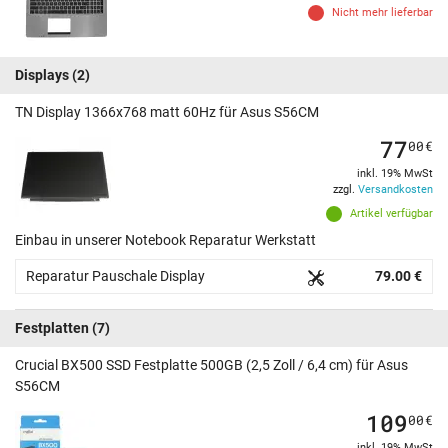
Nicht mehr lieferbar
Displays
(2)
TN Display 1366x768 matt 60Hz für Asus S56CM
77
00
€
inkl. 19% MwSt
zzgl.
Versandkosten
Artikel verfügbar
Einbau in unserer Notebook Reparatur Werkstatt
Reparatur Pauschale Display
79.00 €
Festplatten
(7)
Crucial BX500 SSD Festplatte 500GB (2,5 Zoll / 6,4 cm) für Asus
S56CM
109
00
€
inkl. 19% MwSt