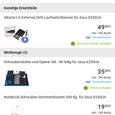
Sonstige Ersatzteile
Hitachi-LG Externes DVD Laufwerk/Brenner für Asus X330UA
49
00
€
inkl. 19% MwSt
zzgl.
Versandkosten
Nur noch wenige verfügbar
Werkzeuge
(2)
Schraubendreher und Opener Set - 80 teilig für Asus X330UA
35
00
€
inkl. 19% MwSt
zzgl.
Versandkosten
Artikel verfügbar
Notebook Schrauben-Sortimentkasten 300-tlg. für Asus X330UA
19
00
€
inkl. 19% MwSt