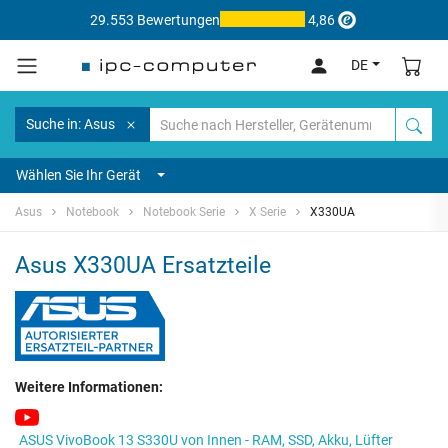
29.553 Bewertungen
4,86
DE
Suche in: Asus
Wählen Sie Ihr Gerät
Asus
Notebook
Notebook Serie
X Serie
X330UA
Asus X330UA Ersatzteile
Weitere Informationen:
ASUS VivoBook 13 S330U von Innen - RAM, SSD, Akku, Lüfter