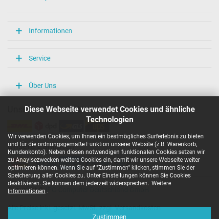
Informationen
Service
Über Uns
Diese Webseite verwendet Cookies und ähnliche
Unsere Versandarten
Technologien
Wir verwenden Cookies, um Ihnen ein bestmögliches Surferlebnis zu bieten
und für die ordnungsgemäße Funktion unserer Website (z.B. Warenkorb,
Unsere Zahlarten
Kundenkonto). Neben diesen notwendigen funktionalen Cookies setzen wir
zu Anaylsezwecken weitere Cookies ein, damit wir unsere Webseite weiter
optimieren können. Wenn Sie auf "Zustimmen" klicken, stimmen Sie der
Speicherung aller Cookies zu. Unter Einstellungen können Sie Cookies
deaktivieren. Sie können dem jederzeit widersprechen.
Weitere
Copyright ©
IPC-Computer Deutschland GmbH
Informationen
.
Alle Preise inkl. gesetzl. MwSt. zzgl. Versandkosten
Zustimmen