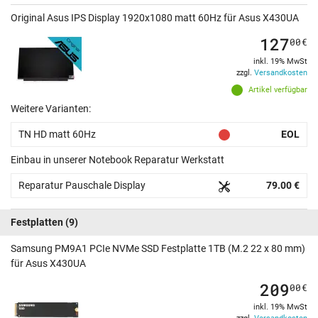
Original Asus IPS Display 1920x1080 matt 60Hz für Asus X430UA
127
00
€
inkl. 19% MwSt
zzgl.
Versandkosten
Artikel verfügbar
Weitere Varianten:
TN HD matt 60Hz
EOL
Einbau in unserer Notebook Reparatur Werkstatt
Reparatur Pauschale Display
79.00 €
Festplatten
(9)
Samsung PM9A1 PCIe NVMe SSD Festplatte 1TB (M.2 22 x 80 mm)
für Asus X430UA
209
00
€
inkl. 19% MwSt