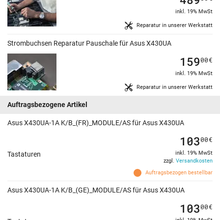
inkl. 19% MwSt
Reparatur in unserer Werkstatt
Strombuchsen Reparatur Pauschale für Asus X430UA
159
00
€
inkl. 19% MwSt
Reparatur in unserer Werkstatt
Auftragsbezogene Artikel
Asus X430UA-1A K/B_(FR)_MODULE/AS für Asus X430UA
103
00
€
inkl. 19% MwSt
Tastaturen
zzgl.
Versandkosten
Auftragsbezogen bestellbar
Asus X430UA-1A K/B_(GE)_MODULE/AS für Asus X430UA
103
00
€