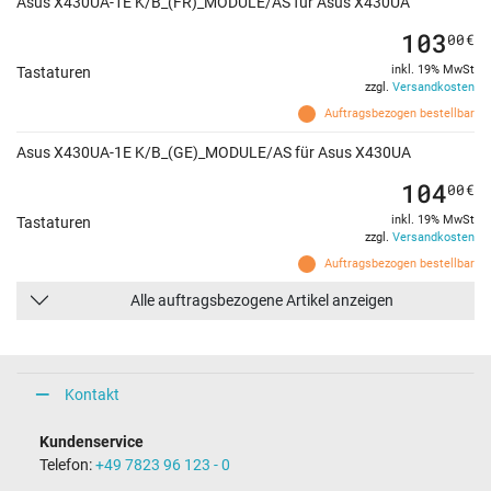
Asus X430UA-1E K/B_(FR)_MODULE/AS für Asus X430UA
103
00
€
inkl. 19% MwSt
Tastaturen
zzgl.
Versandkosten
Auftragsbezogen bestellbar
Asus X430UA-1E K/B_(GE)_MODULE/AS für Asus X430UA
104
00
€
inkl. 19% MwSt
Tastaturen
zzgl.
Versandkosten
Auftragsbezogen bestellbar
Alle auftragsbezogene Artikel anzeigen
Kontakt
Kundenservice
Telefon:
+49 7823 96 123 - 0