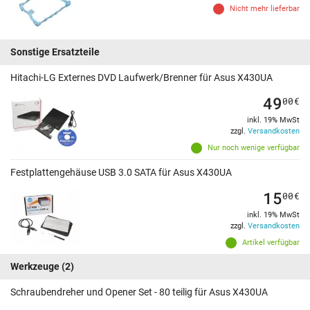
Nicht mehr lieferbar
Sonstige Ersatzteile
Hitachi-LG Externes DVD Laufwerk/Brenner für Asus X430UA
49
00
€
inkl. 19% MwSt
zzgl.
Versandkosten
Nur noch wenige verfügbar
Festplattengehäuse USB 3.0 SATA für Asus X430UA
15
00
€
inkl. 19% MwSt
zzgl.
Versandkosten
Artikel verfügbar
Werkzeuge
(2)
Schraubendreher und Opener Set - 80 teilig für Asus X430UA