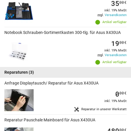
35
00
€
inkl. 19% MwSt
zzgl.
Versandkosten
Artikel verfügbar
Notebook Schrauben-Sortimentkasten 300-tlg. für Asus X430UA
19
00
€
inkl. 19% MwSt
zzgl.
Versandkosten
Artikel verfügbar
Reparaturen
(3)
Anfrage Displaytausch/ Reparatur für Asus X430UA
0
00
€
inkl. 19% MwSt
Reparatur in unserer Werkstatt
Reparatur Pauschale Mainboard für Asus X430UA
489
00
€