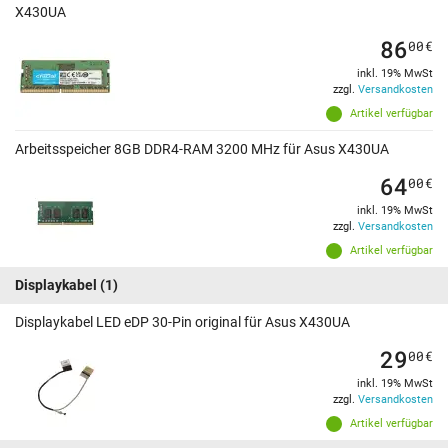
X430UA
86
00
€
inkl. 19% MwSt
zzgl.
Versandkosten
Artikel verfügbar
Arbeitsspeicher 8GB DDR4-RAM 3200 MHz für Asus X430UA
64
00
€
inkl. 19% MwSt
zzgl.
Versandkosten
Artikel verfügbar
Displaykabel
(1)
Displaykabel LED eDP 30-Pin original für Asus X430UA
29
00
€
inkl. 19% MwSt
zzgl.
Versandkosten
Artikel verfügbar