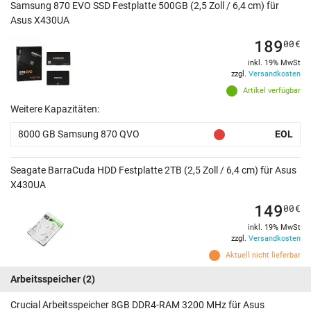
Samsung 870 EVO SSD Festplatte 500GB (2,5 Zoll / 6,4 cm) für
Asus X430UA
189
00
€
inkl. 19% MwSt
zzgl.
Versandkosten
Artikel verfügbar
Weitere Kapazitäten:
8000 GB Samsung 870 QVO
EOL
Seagate BarraCuda HDD Festplatte 2TB (2,5 Zoll / 6,4 cm) für Asus
X430UA
149
00
€
inkl. 19% MwSt
zzgl.
Versandkosten
Aktuell nicht lieferbar
Arbeitsspeicher
(2)
Crucial Arbeitsspeicher 8GB DDR4-RAM 3200 MHz für Asus