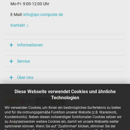
Mo-Fr: 9:00-12:00 Uhr
E-Mail:
info@ipc-computer.de
Kontakt
Informationen
Service
Über Uns
Diese Webseite verwendet Cookies und ähnliche
Unsere Versandarten
Technologien
Wir verwenden Cookies, um Ihnen ein bestmögliches Surferlebnis zu bieten
und für die ordnungsgemäße Funktion unserer Website (z.B. Warenkorb,
Unsere Zahlarten
Kundenkonto). Neben diesen notwendigen funktionalen Cookies setzen wir
zu Anaylsezwecken weitere Cookies ein, damit wir unsere Webseite weiter
optimieren können. Wenn Sie auf "Zustimmen" klicken, stimmen Sie der