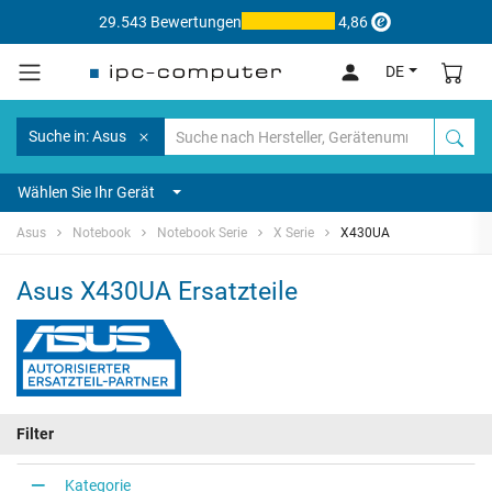
29.543 Bewertungen
4,86
DE
Suche in: Asus
Wählen Sie Ihr Gerät
Asus
Notebook
Notebook Serie
X Serie
X430UA
Asus X430UA Ersatzteile
Filter
Kategorie