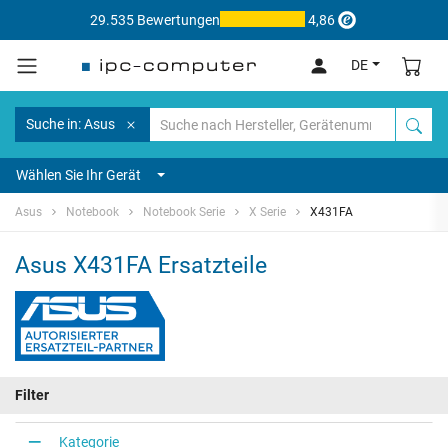
29.535 Bewertungen
4,86
DE
Suche in: Asus
Wählen Sie Ihr Gerät
Asus
Notebook
Notebook Serie
X Serie
X431FA
Asus X431FA Ersatzteile
Filter
Kategorie