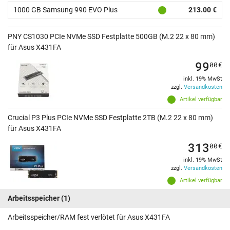
1000 GB Samsung 990 EVO Plus
213.00 €
PNY CS1030 PCIe NVMe SSD Festplatte 500GB (M.2 22 x 80 mm)
für Asus X431FA
99
00
€
inkl. 19% MwSt
zzgl.
Versandkosten
Artikel verfügbar
Crucial P3 Plus PCIe NVMe SSD Festplatte 2TB (M.2 22 x 80 mm)
für Asus X431FA
313
00
€
inkl. 19% MwSt
zzgl.
Versandkosten
Artikel verfügbar
Arbeitsspeicher
(1)
Arbeitsspeicher/RAM fest verlötet für Asus X431FA