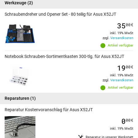
Werkzeuge
(2)
Schraubendreher und Opener Set - 80 teilig für Asus X52JT
35
00
€
inkl. 19% MwSt
zzgl.
Versandkosten
Artikel verfügbar
Notebook Schrauben-Sortimentkasten 300-tlg. für Asus X52JT
19
00
€
inkl. 19% MwSt
zzgl.
Versandkosten
Artikel verfügbar
Reparaturen
(1)
Reparatur Kostenvoranschlag für Asus X52JT
0
00
€
inkl. 19% MwSt
Reparatur in unserer Werkstatt