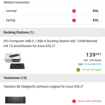
Weitere Varianten:
normal
EOL
kantig
EOL
Docking Stations
(1)
IPC-Computer USB-C / USB-A Docking Station inkl. 130W Netzteil
mit 15 Anschlüssen für Asus X52JT
139
00
€
inkl. 19% MwSt
zzgl.
Versandkosten
Artikel verfügbar
Tastaturen
(15)
Tastatur BE (belgisch) schwarz original für Asus X52JT
Nicht mehr lieferbar