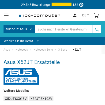
29.543 Bewertungen
4,86
DE
Suche in: Asus
Wählen Sie Ihr Gerät
Asus
Notebook
Notebook Serie
X Serie
X52JT
Asus X52JT Ersatzteile
Weitere Modelle:
X52JT-SX013V
X52JT-SX102V