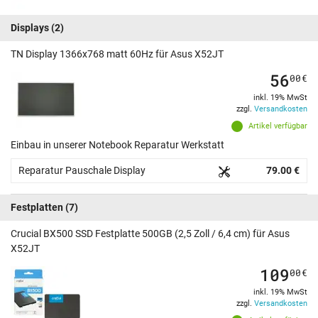
Displays
(2)
TN Display 1366x768 matt 60Hz für Asus X52JT
56
00
€
inkl. 19% MwSt
zzgl.
Versandkosten
Artikel verfügbar
Einbau in unserer Notebook Reparatur Werkstatt
Reparatur Pauschale Display
79.00 €
Festplatten
(7)
Crucial BX500 SSD Festplatte 500GB (2,5 Zoll / 6,4 cm) für Asus
X52JT
109
00
€
inkl. 19% MwSt
zzgl.
Versandkosten