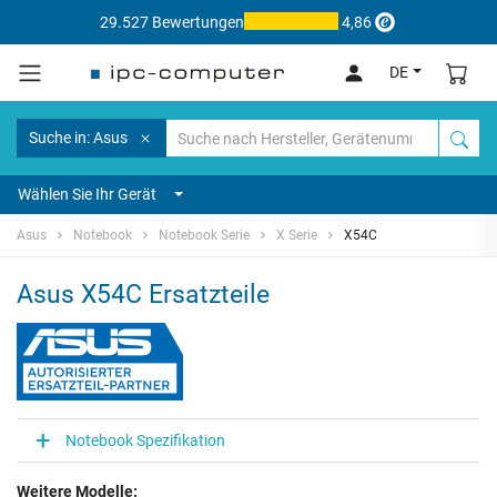
29.527 Bewertungen
4,86
DE
Suche in: Asus
Wählen Sie Ihr Gerät
Asus
Notebook
Notebook Serie
X Serie
X54C
Asus X54C Ersatzteile
Notebook Spezifikation
Weitere Modelle: