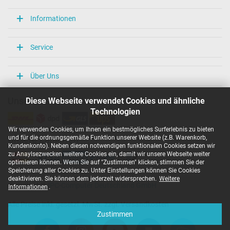
Informationen
Service
Über Uns
Diese Webseite verwendet Cookies und ähnliche
Unsere Versandarten
Technologien
Wir verwenden Cookies, um Ihnen ein bestmögliches Surferlebnis zu bieten
und für die ordnungsgemäße Funktion unserer Website (z.B. Warenkorb,
Unsere Zahlarten
Kundenkonto). Neben diesen notwendigen funktionalen Cookies setzen wir
zu Anaylsezwecken weitere Cookies ein, damit wir unsere Webseite weiter
optimieren können. Wenn Sie auf "Zustimmen" klicken, stimmen Sie der
Speicherung aller Cookies zu. Unter Einstellungen können Sie Cookies
deaktivieren. Sie können dem jederzeit widersprechen.
Weitere
Copyright ©
IPC-Computer Deutschland GmbH
Informationen
.
Alle Preise inkl. gesetzl. MwSt. zzgl. Versandkosten
Zustimmen