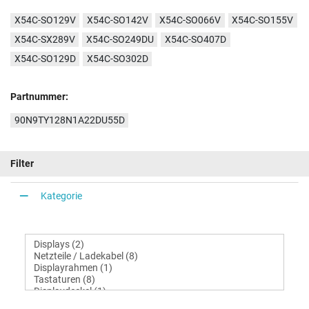
X54C-SO129V
X54C-SO142V
X54C-SO066V
X54C-SO155V
X54C-SX289V
X54C-SO249DU
X54C-SO407D
X54C-SO129D
X54C-SO302D
Partnummer:
90N9TY128N1A22DU55D
Filter
Kategorie