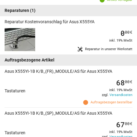
Reparaturen
(1)
Reparatur Kostenvoranschlag für Asus X555YA
0
00
€
inkl. 19% MwSt
Reparatur in unserer Werkstatt
Auftragsbezogene Artikel
Asus X555YI-1B K/B_(FR)_MODULE/AS für Asus X555YA
68
00
€
inkl. 19% MwSt
Tastaturen
zzgl.
Versandkosten
Auftragsbezogen bestellbar
Asus X555YI-1B K/B_(SP)_MODULE/AS für Asus X555YA
67
00
€
inkl. 19% MwSt
Tastaturen
zzgl.
Versandkosten