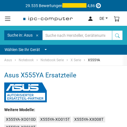
29.535 Bewertungen
4,86
DE
Suche in: Asus
Wählen Sie Ihr Gerät
Asus
Notebook
Notebook Serie
X Serie
X555YA
Asus X555YA Ersatzteile
Weitere Modelle:
X555YA-XO010D
X555YA-XO015T
X555YA-XX008T