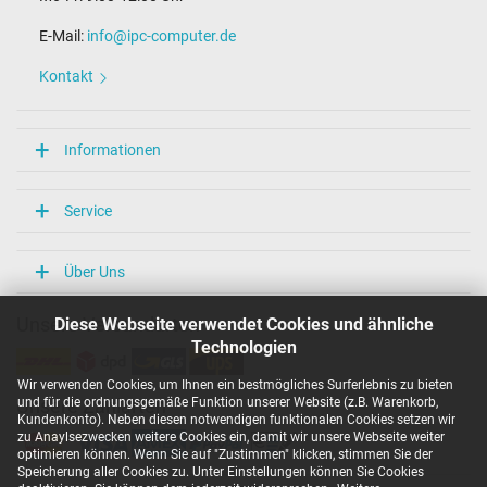
E-Mail:
info@ipc-computer.de
Kontakt
Informationen
Service
Über Uns
Diese Webseite verwendet Cookies und ähnliche
Unsere Versandarten
Technologien
Wir verwenden Cookies, um Ihnen ein bestmögliches Surferlebnis zu bieten
und für die ordnungsgemäße Funktion unserer Website (z.B. Warenkorb,
Unsere Zahlarten
Kundenkonto). Neben diesen notwendigen funktionalen Cookies setzen wir
zu Anaylsezwecken weitere Cookies ein, damit wir unsere Webseite weiter
optimieren können. Wenn Sie auf "Zustimmen" klicken, stimmen Sie der
Speicherung aller Cookies zu. Unter Einstellungen können Sie Cookies