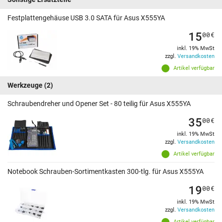
Festplattengehäuse USB 3.0 SATA für Asus X555YA
15
00
€
inkl. 19% MwSt
zzgl.
Versandkosten
Artikel verfügbar
Werkzeuge
(2)
Schraubendreher und Opener Set - 80 teilig für Asus X555YA
35
00
€
inkl. 19% MwSt
zzgl.
Versandkosten
Artikel verfügbar
Notebook Schrauben-Sortimentkasten 300-tlg. für Asus X555YA
19
00
€
inkl. 19% MwSt
zzgl.
Versandkosten
Artikel verfügbar