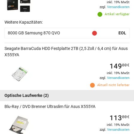
inkl. 19% MwSt
zzgl.
Versandkosten
Artikel verfügbar
Weitere Kapazitäten:
8000 GB Samsung 870 QVO
EOL
Seagate BarraCuda HDD Festplatte 2TB (2,5 Zoll / 6,4 cm) für Asus
X555YA
149
00
€
inkl. 19% MwSt
zzgl.
Versandkosten
Aktuell nicht lieferbar
Optische Laufwerke
(2)
Blu-Ray / DVD Brenner Ultraslim für Asus X555YA
113
00
€
inkl. 19% MwSt
zzgl.
Versandkosten