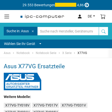
29.553 Bewertungen
4,86
DE
Suche in: Asus
Wählen Sie Ihr Gerät
Asus
Notebook
Notebook Serie
X Serie
X77VG
Asus X77VG Ersatzteile
Weitere Modelle:
X77VG-TY018V
X77VG-TY017V
X77VG-TY031V