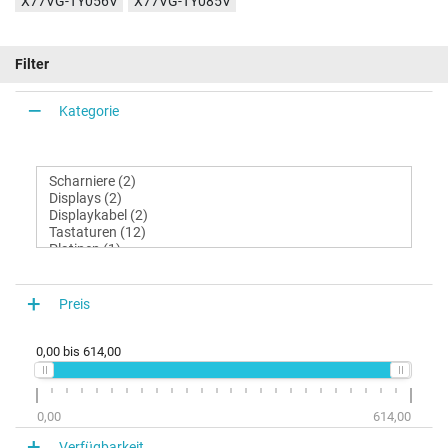
X77VG-TY056V
X77VG-TY085V
Filter
Kategorie
Preis
0,00
bis
614,00
0,00
614,00
Verfügbarkeit