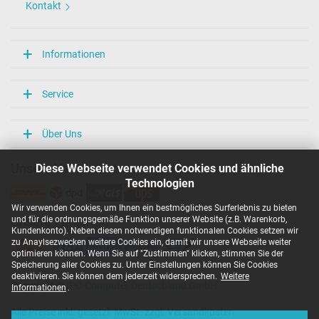
Kontakt
Informationen
Service
Über Uns
Diese Webseite verwendet Cookies und ähnliche
Unsere Versandarten
Technologien
Wir verwenden Cookies, um Ihnen ein bestmögliches Surferlebnis zu bieten
und für die ordnungsgemäße Funktion unserer Website (z.B. Warenkorb,
Unsere Zahlarten
Kundenkonto). Neben diesen notwendigen funktionalen Cookies setzen wir
zu Anaylsezwecken weitere Cookies ein, damit wir unsere Webseite weiter
optimieren können. Wenn Sie auf "Zustimmen" klicken, stimmen Sie der
Speicherung aller Cookies zu. Unter Einstellungen können Sie Cookies
deaktivieren. Sie können dem jederzeit widersprechen.
Weitere
Copyright ©
IPC-Computer Deutschland GmbH
Informationen
.
Alle Preise inkl. gesetzl. MwSt. zzgl. Versandkosten