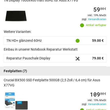
TN Display 1600x900 matt 60Hz für Asus X77VG
59
00
€
inkl. 19% MwSt
zzgl.
Versandkosten
Artikel verfügbar
Weitere Varianten:
TN HD+ glänzend 60Hz
59.00 €
Einbau in unserer Notebook Reparatur Werkstatt
Reparatur Pauschale Display
79.00 €
Festplatten
(7)
Crucial BX500 SSD Festplatte 500GB (2,5 Zoll / 6,4 cm) für Asus
X77VG
109
00
€
inkl. 19% MwSt
zzgl.
Versandkosten