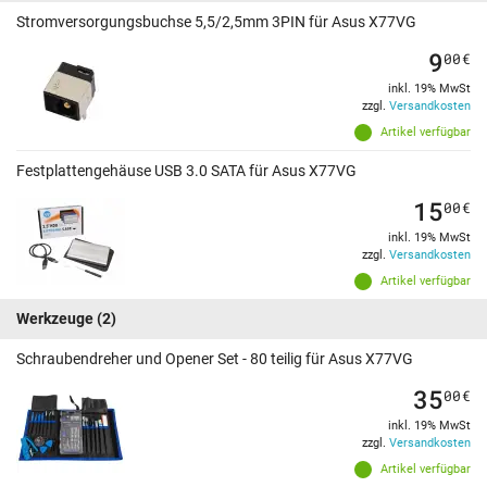
Stromversorgungsbuchse 5,5/2,5mm 3PIN für Asus X77VG
9
00
€
inkl. 19% MwSt
zzgl.
Versandkosten
Artikel verfügbar
Festplattengehäuse USB 3.0 SATA für Asus X77VG
15
00
€
inkl. 19% MwSt
zzgl.
Versandkosten
Artikel verfügbar
Werkzeuge
(2)
Schraubendreher und Opener Set - 80 teilig für Asus X77VG
35
00
€
inkl. 19% MwSt
zzgl.
Versandkosten
Artikel verfügbar