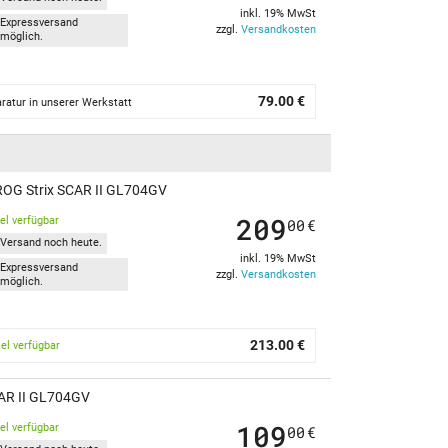
inkl. 19% MwSt
Expressversand
zzgl.
Versandkosten
möglich.
79.00 €
ratur in unserer Werkstatt
ROG Strix SCAR II GL704GV
209
kel verfügbar
00
€
Versand noch heute.
inkl. 19% MwSt
Expressversand
zzgl.
Versandkosten
möglich.
213.00 €
kel verfügbar
SCAR II GL704GV
109
kel verfügbar
00
€