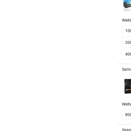
Weit
10
20
40
Sams
Weit
80
Seag