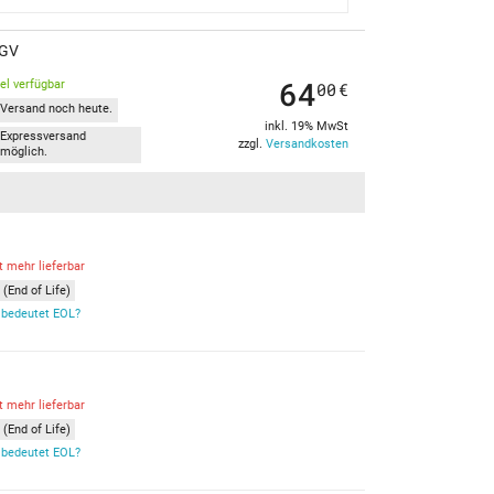
4GV
64
kel verfügbar
00
€
Versand noch heute.
inkl. 19% MwSt
Expressversand
zzgl.
Versandkosten
möglich.
t mehr lieferbar
(End of Life)
bedeutet EOL?
t mehr lieferbar
(End of Life)
bedeutet EOL?