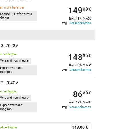
149
ll nicht lieferbar
00
€
hbestellt, Liefertermin
ekannt
inkl. 19% MwSt
zzgl.
Versandkosten
II GL704GV
148
kel verfügbar
00
€
Versand noch heute.
inkl. 19% MwSt
Expressversand
zzgl.
Versandkosten
möglich.
II GL704GV
86
kel verfügbar
00
€
Versand noch heute.
inkl. 19% MwSt
Expressversand
zzgl.
Versandkosten
möglich.
143.00 €
kel verfügbar