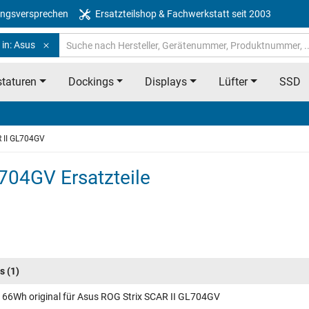
ngsversprechen
Ersatzteilshop & Fachwerkstatt seit 2003
 in: Asus
taturen
Dockings
Displays
Lüfter
SSD
R II GL704GV
704GV Ersatzteile
s
(1)
 66Wh original für Asus ROG Strix SCAR II GL704GV