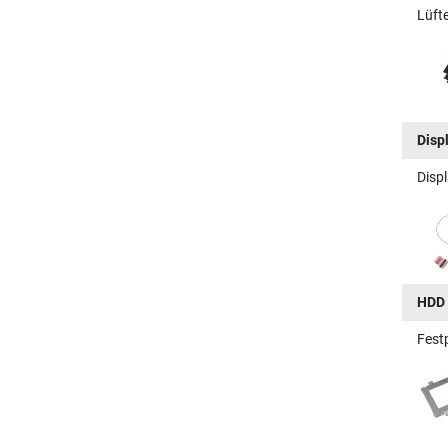
Lüft
Disp
Disp
HDD 
Fest