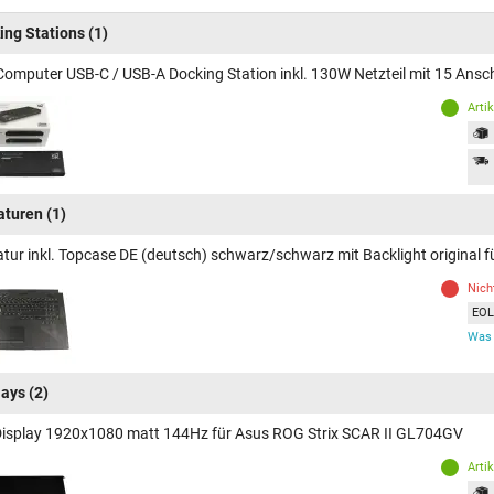
ing Stations
(1)
Computer USB-C / USB-A Docking Station inkl. 130W Netzteil mit 15 Ans
Arti
aturen
(1)
atur inkl. Topcase DE (deutsch) schwarz/schwarz mit Backlight original
Nich
EOL 
Was 
lays
(2)
Display 1920x1080 matt 144Hz für Asus ROG Strix SCAR II GL704GV
Arti