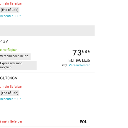
t mehr lieferbar
(End of Life)
bedeutet EOL?
704GV
73
kel verfügbar
00
€
Versand noch heute.
inkl. 19% MwSt
Expressversand
zzgl.
Versandkosten
möglich.
II GL704GV
t mehr lieferbar
(End of Life)
bedeutet EOL?
EOL
t mehr lieferbar