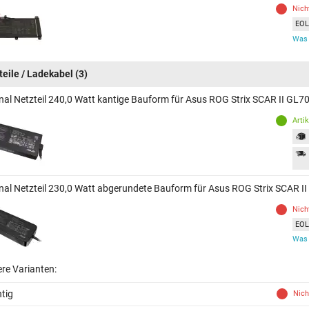
Nich
EOL 
Was 
teile / Ladekabel
(3)
inal Netzteil 240,0 Watt kantige Bauform für Asus ROG Strix SCAR II GL
Arti
inal Netzteil 230,0 Watt abgerundete Bauform für Asus ROG Strix SCAR 
Nich
EOL 
Was 
ere Varianten:
tig
Nich