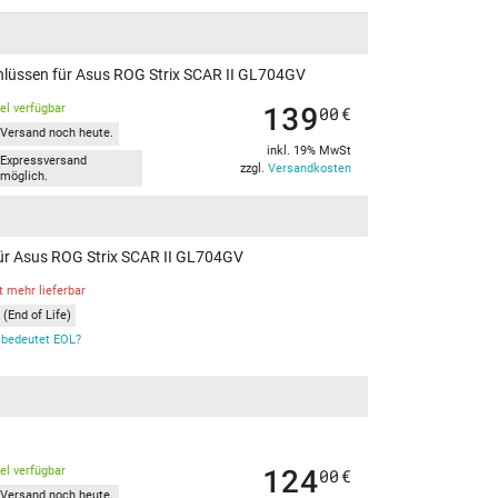
chlüssen für Asus ROG Strix SCAR II GL704GV
139
kel verfügbar
00
€
Versand noch heute.
inkl. 19% MwSt
Expressversand
zzgl.
Versandkosten
möglich.
 für Asus ROG Strix SCAR II GL704GV
t mehr lieferbar
(End of Life)
bedeutet EOL?
124
kel verfügbar
00
€
Versand noch heute.