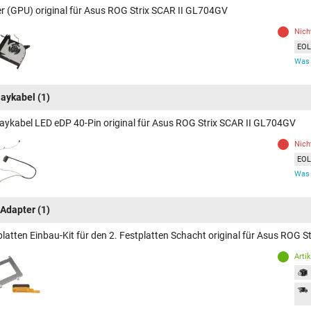
er (GPU) original für Asus ROG Strix SCAR II GL704GV
Nich
EOL 
Was 
laykabel
(1)
laykabel LED eDP 40-Pin original für Asus ROG Strix SCAR II GL704GV
Nich
EOL 
Was 
Adapter
(1)
platten Einbau-Kit für den 2. Festplatten Schacht original für Asus ROG 
Arti