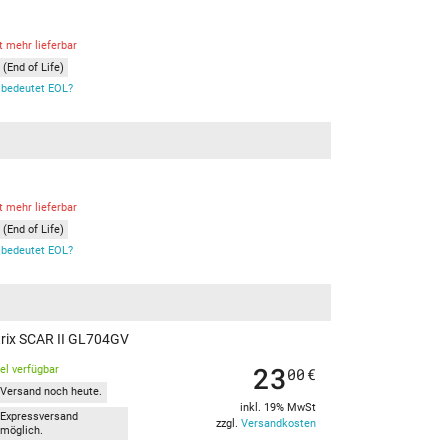
t mehr lieferbar
(End of Life)
bedeutet EOL?
t mehr lieferbar
(End of Life)
bedeutet EOL?
Strix SCAR II GL704GV
23
kel verfügbar
00
€
Versand noch heute.
inkl. 19% MwSt
Expressversand
zzgl.
Versandkosten
möglich.