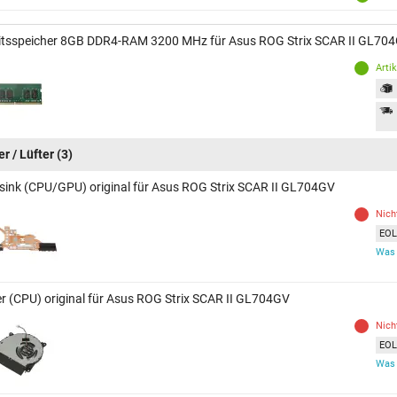
itsspeicher 8GB DDR4-RAM 3200 MHz für Asus ROG Strix SCAR II GL70
Arti
r / Lüfter
(3)
sink (CPU/GPU) original für Asus ROG Strix SCAR II GL704GV
Nich
EOL 
Was 
er (CPU) original für Asus ROG Strix SCAR II GL704GV
Nich
EOL 
Was 