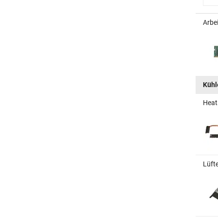
Arbe
Kühle
Heat
Lüft