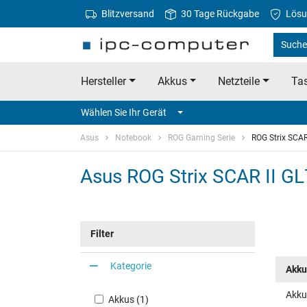
Blitzversand
30 Tage Rückgabe
Lösu
Suche
Hersteller
Akkus
Netzteile
Tas
Wählen Sie Ihr Gerät
Asus
Notebook
ROG Gaming Serie
ROG Strix SCA
Asus ROG Strix SCAR II GL
Filter
Kategorie
Akku
Akku
Akkus (1)