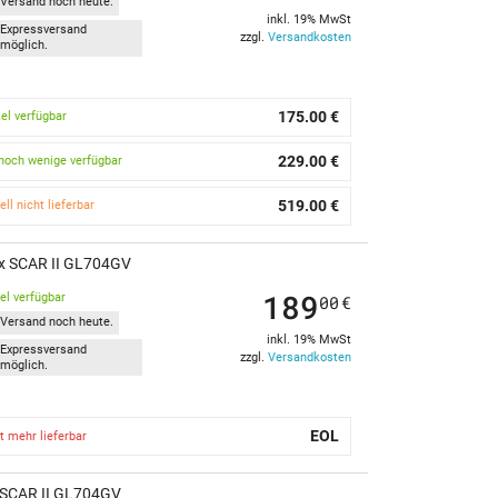
Versand noch heute.
inkl. 19% MwSt
Expressversand
zzgl.
Versandkosten
möglich.
175.00 €
kel verfügbar
229.00 €
noch wenige verfügbar
519.00 €
ell nicht lieferbar
ix SCAR II GL704GV
189
kel verfügbar
00
€
Versand noch heute.
inkl. 19% MwSt
Expressversand
zzgl.
Versandkosten
möglich.
EOL
t mehr lieferbar
x SCAR II GL704GV