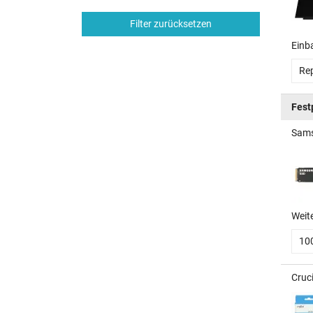
Filter zurücksetzen
Einb
Rep
Fest
Sams
Weit
10
Cruc