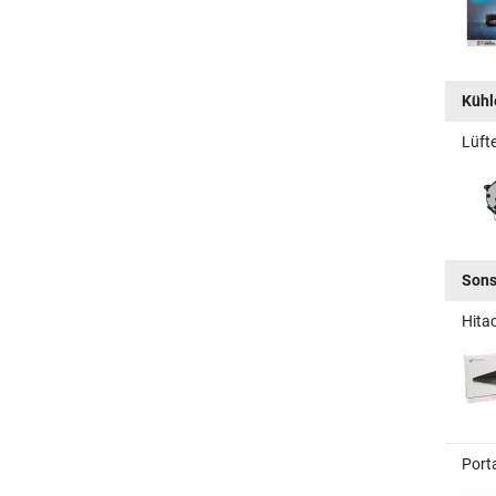
Kühle
Lüft
Sons
Hita
Port