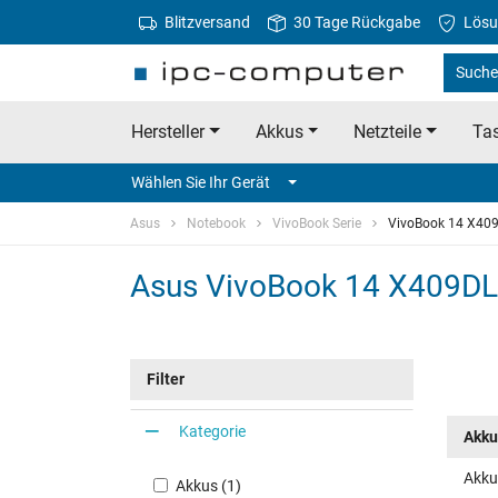
Blitzversand
30 Tage Rückgabe
Lösu
Suche
Hersteller
Akkus
Netzteile
Tas
Wählen Sie Ihr Gerät
Asus
Notebook
VivoBook Serie
VivoBook 14 X40
Asus VivoBook 14 X409DL 
Filter
Kategorie
Akku
Akku
Akkus (1)