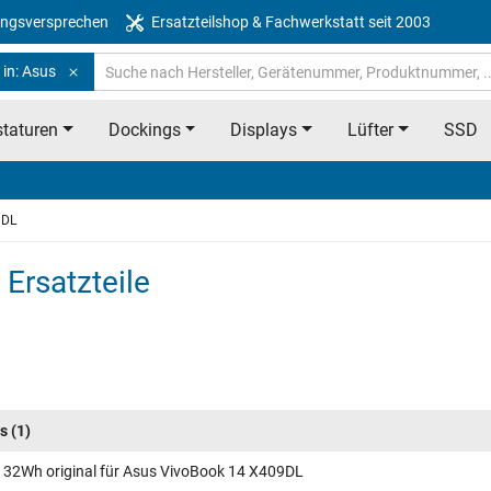
ngsversprechen
Ersatzteilshop & Fachwerkstatt seit 2003
 in: Asus
taturen
Dockings
Displays
Lüfter
SSD
9DL
Ersatzteile
s
(1)
 32Wh original für Asus VivoBook 14 X409DL