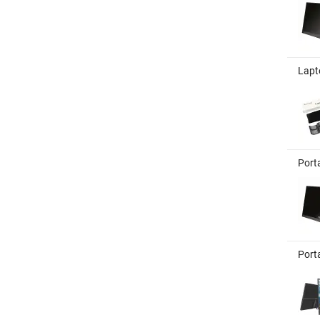
Lapt
Port
Port