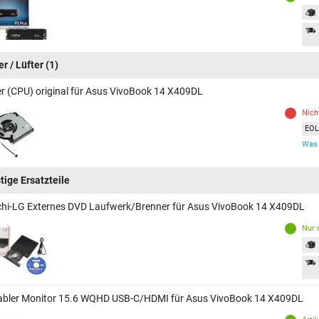
r / Lüfter
(1)
er (CPU) original für Asus VivoBook 14 X409DL
Nich
EOL 
Was 
tige Ersatzteile
chi-LG Externes DVD Laufwerk/Brenner für Asus VivoBook 14 X409DL
Nur 
abler Monitor 15.6 WQHD USB-C/HDMI für Asus VivoBook 14 X409DL