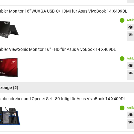
abler Monitor 16" WUXGA USB-C/HDMI für Asus VivoBook 14 X409DL
Arti
abler ViewSonic Monitor 16" FHD für Asus VivoBook 14 X409DL
Arti
kzeuge
(2)
aubendreher und Opener Set - 80 teilig für Asus VivoBook 14 X409DL
Arti