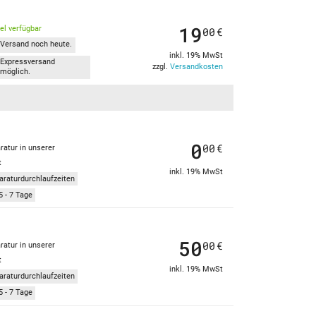
19
kel verfügbar
00
€
Versand noch heute.
inkl. 19% MwSt
Expressversand
zzgl.
Versandkosten
möglich.
0
00
€
ratur in unserer
t
inkl. 19% MwSt
araturdurchlaufzeiten
5 - 7 Tage
50
00
€
ratur in unserer
t
inkl. 19% MwSt
araturdurchlaufzeiten
5 - 7 Tage