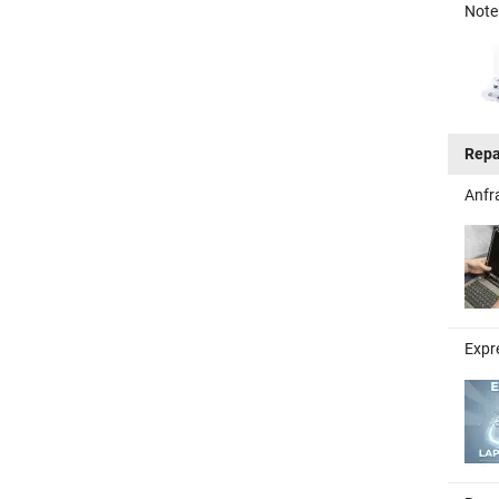
Note
Repa
Anfr
Expr