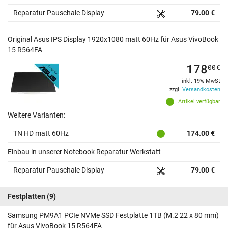
Reparatur Pauschale Display
79.00 €
Original Asus IPS Display 1920x1080 matt 60Hz für Asus VivoBook
15 R564FA
178
00
€
inkl. 19% MwSt
zzgl.
Versandkosten
Artikel verfügbar
Weitere Varianten:
TN HD matt 60Hz
174.00 €
Einbau in unserer Notebook Reparatur Werkstatt
Reparatur Pauschale Display
79.00 €
Festplatten
(9)
Samsung PM9A1 PCIe NVMe SSD Festplatte 1TB (M.2 22 x 80 mm)
für Asus VivoBook 15 R564FA