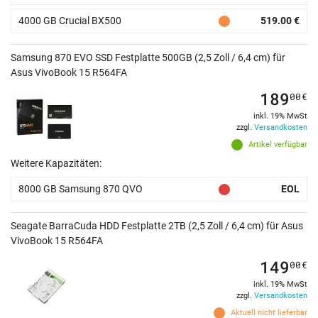
4000 GB Crucial BX500
519.00 €
Samsung 870 EVO SSD Festplatte 500GB (2,5 Zoll / 6,4 cm) für
Asus VivoBook 15 R564FA
189
00
€
inkl. 19% MwSt
zzgl.
Versandkosten
Artikel verfügbar
Weitere Kapazitäten:
8000 GB Samsung 870 QVO
EOL
Seagate BarraCuda HDD Festplatte 2TB (2,5 Zoll / 6,4 cm) für Asus
VivoBook 15 R564FA
149
00
€
inkl. 19% MwSt
zzgl.
Versandkosten
Aktuell nicht lieferbar