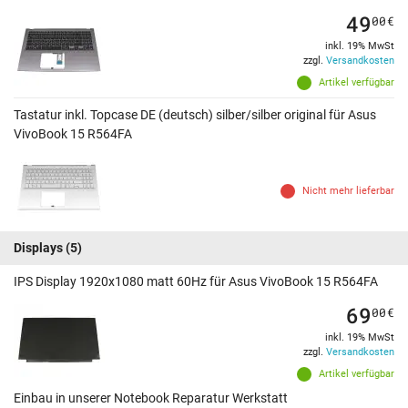
49
00
€
inkl. 19% MwSt
zzgl.
Versandkosten
Artikel verfügbar
Tastatur inkl. Topcase DE (deutsch) silber/silber original für Asus
VivoBook 15 R564FA
Nicht mehr lieferbar
Displays
(5)
IPS Display 1920x1080 matt 60Hz für Asus VivoBook 15 R564FA
69
00
€
inkl. 19% MwSt
zzgl.
Versandkosten
Artikel verfügbar
Einbau in unserer Notebook Reparatur Werkstatt