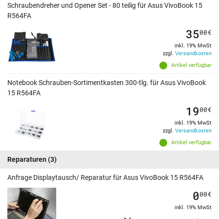
Schraubendreher und Opener Set - 80 teilig für Asus VivoBook 15
R564FA
35
00
€
inkl. 19% MwSt
zzgl.
Versandkosten
Artikel verfügbar
Notebook Schrauben-Sortimentkasten 300-tlg. für Asus VivoBook
15 R564FA
19
00
€
inkl. 19% MwSt
zzgl.
Versandkosten
Artikel verfügbar
Reparaturen
(3)
Anfrage Displaytausch/ Reparatur für Asus VivoBook 15 R564FA
0
00
€
inkl. 19% MwSt