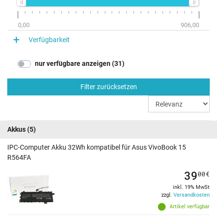
0,00
906,00
Verfügbarkeit
nur verfügbare anzeigen (31)
Filter zurücksetzen
Akkus
(5)
IPC-Computer Akku 32Wh kompatibel für Asus VivoBook 15
R564FA
39
00
€
inkl. 19% MwSt
zzgl.
Versandkosten
Artikel verfügbar