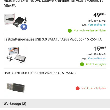
Hitachi-LG Externes DVD Laufwerk/Brenner für Asus VivoBook 15
R564FA
49
00
€
inkl. 19% MwSt
zzgl.
Versandkosten
Nur noch wenige verfügbar
Festplattengehäuse USB 3.0 SATA für Asus VivoBook 15 R564FA
15
00
€
inkl. 19% MwSt
zzgl.
Versandkosten
Artikel verfügbar
USB 3.0 zu USB-C für Asus VivoBook 15 R564FA
Nicht mehr lieferbar
Werkzeuge
(2)