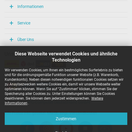
Informationen
Service
Über Uns
Diese Webseite verwendet Cookies und ähnliche
Unsere Versandarten
Technologien
Wir verwenden Cookies, um Ihnen ein bestmögliches Surferlebnis zu bieten
und für die ordnungsgemäße Funktion unserer Website (z.B. Warenkorb,
Unsere Zahlarten
Kundenkonto). Neben diesen notwendigen funktionalen Cookies setzen wir
zu Anaylsezwecken weitere Cookies ein, damit wir unsere Webseite weiter
optimieren können. Wenn Sie auf "Zustimmen" klicken, stimmen Sie der
Speicherung aller Cookies zu. Unter Einstellungen können Sie Cookies
deaktivieren. Sie können dem jederzeit widersprechen.
Weitere
Copyright ©
IPC-Computer Deutschland GmbH
Informationen
.
Alle Preise inkl. gesetzl. MwSt. zzgl. Versandkosten
Zustimmen