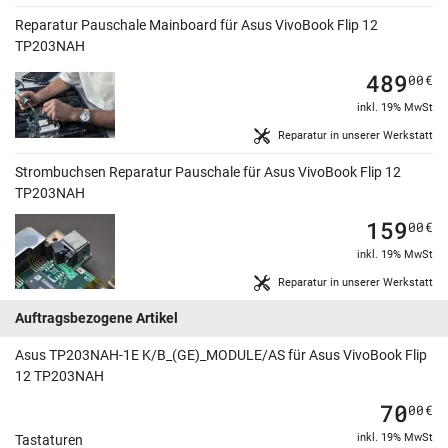
Reparatur Pauschale Mainboard für Asus VivoBook Flip 12
TP203NAH
489
00
€
inkl. 19% MwSt
Reparatur in unserer Werkstatt
Strombuchsen Reparatur Pauschale für Asus VivoBook Flip 12
TP203NAH
159
00
€
inkl. 19% MwSt
Reparatur in unserer Werkstatt
Auftragsbezogene Artikel
Asus TP203NAH-1E K/B_(GE)_MODULE/AS für Asus VivoBook Flip
12 TP203NAH
70
00
€
inkl. 19% MwSt
Tastaturen