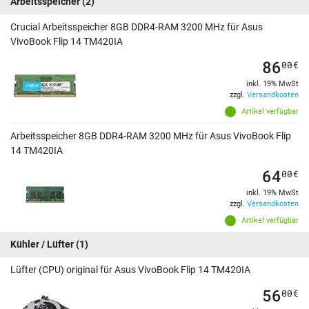
Arbeitsspeicher
(2)
Crucial Arbeitsspeicher 8GB DDR4-RAM 3200 MHz für Asus
VivoBook Flip 14 TM420IA
86
00
€
inkl. 19% MwSt
zzgl.
Versandkosten
Artikel verfügbar
Arbeitsspeicher 8GB DDR4-RAM 3200 MHz für Asus VivoBook Flip
14 TM420IA
64
00
€
inkl. 19% MwSt
zzgl.
Versandkosten
Artikel verfügbar
Kühler / Lüfter
(1)
Lüfter (CPU) original für Asus VivoBook Flip 14 TM420IA
56
00
€