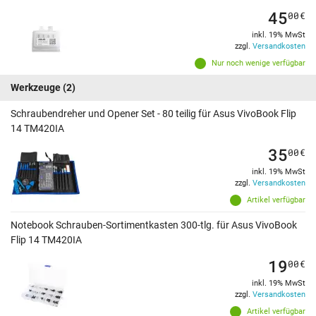
45
00
€
inkl. 19% MwSt
zzgl.
Versandkosten
Nur noch wenige verfügbar
Werkzeuge
(2)
Schraubendreher und Opener Set - 80 teilig für Asus VivoBook Flip
14 TM420IA
35
00
€
inkl. 19% MwSt
zzgl.
Versandkosten
Artikel verfügbar
Notebook Schrauben-Sortimentkasten 300-tlg. für Asus VivoBook
Flip 14 TM420IA
19
00
€
inkl. 19% MwSt
zzgl.
Versandkosten
Artikel verfügbar