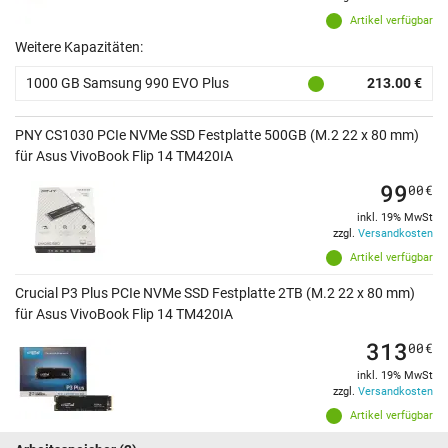
Artikel verfügbar
Weitere Kapazitäten:
1000 GB Samsung 990 EVO Plus
213.00 €
PNY CS1030 PCIe NVMe SSD Festplatte 500GB (M.2 22 x 80 mm)
für Asus VivoBook Flip 14 TM420IA
99
00
€
inkl. 19% MwSt
zzgl.
Versandkosten
Artikel verfügbar
Crucial P3 Plus PCIe NVMe SSD Festplatte 2TB (M.2 22 x 80 mm)
für Asus VivoBook Flip 14 TM420IA
313
00
€
inkl. 19% MwSt
zzgl.
Versandkosten
Artikel verfügbar