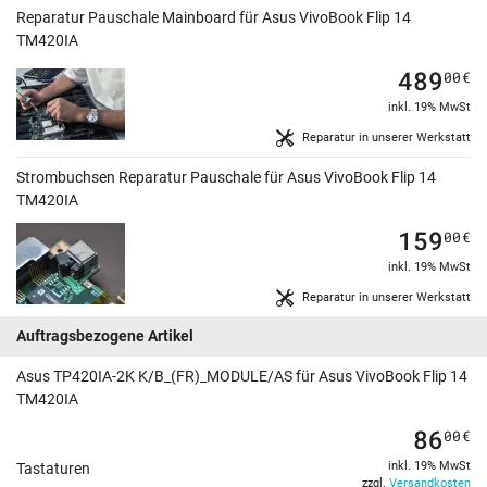
Reparatur Pauschale Mainboard für Asus VivoBook Flip 14
TM420IA
489
00
€
inkl. 19% MwSt
Reparatur in unserer Werkstatt
Strombuchsen Reparatur Pauschale für Asus VivoBook Flip 14
TM420IA
159
00
€
inkl. 19% MwSt
Reparatur in unserer Werkstatt
Auftragsbezogene Artikel
Asus TP420IA-2K K/B_(FR)_MODULE/AS für Asus VivoBook Flip 14
TM420IA
86
00
€
inkl. 19% MwSt
Tastaturen
zzgl.
Versandkosten