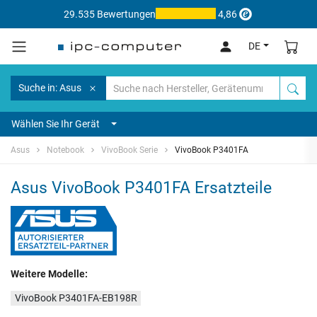
29.535 Bewertungen
4,86
DE
Suche in: Asus
Wählen Sie Ihr Gerät
Asus
Notebook
VivoBook Serie
VivoBook P3401FA
Asus VivoBook P3401FA Ersatzteile
Weitere Modelle:
VivoBook P3401FA-EB198R