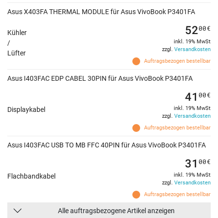
Asus X403FA THERMAL MODULE für Asus VivoBook P3401FA
52
00
€
Kühler
inkl. 19% MwSt
/
zzgl.
Versandkosten
Lüfter
Auftragsbezogen bestellbar
Asus I403FAC EDP CABEL 30PIN für Asus VivoBook P3401FA
41
00
€
inkl. 19% MwSt
Displaykabel
zzgl.
Versandkosten
Auftragsbezogen bestellbar
Asus I403FAC USB TO MB FFC 40PIN für Asus VivoBook P3401FA
31
00
€
inkl. 19% MwSt
Flachbandkabel
zzgl.
Versandkosten
Auftragsbezogen bestellbar
Alle auftragsbezogene Artikel anzeigen