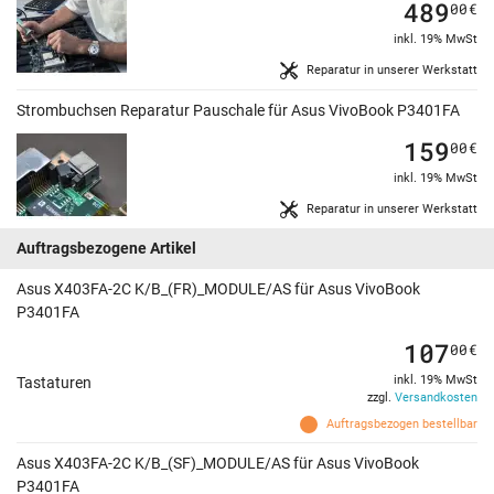
489
00
€
inkl. 19% MwSt
Reparatur in unserer Werkstatt
Strombuchsen Reparatur Pauschale für Asus VivoBook P3401FA
159
00
€
inkl. 19% MwSt
Reparatur in unserer Werkstatt
Auftragsbezogene Artikel
Asus X403FA-2C K/B_(FR)_MODULE/AS für Asus VivoBook
P3401FA
107
00
€
inkl. 19% MwSt
Tastaturen
zzgl.
Versandkosten
Auftragsbezogen bestellbar
Asus X403FA-2C K/B_(SF)_MODULE/AS für Asus VivoBook
P3401FA