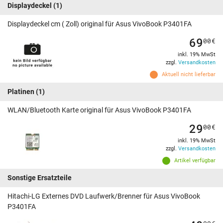
Displaydeckel
(1)
Displaydeckel cm ( Zoll) original für Asus VivoBook P3401FA
69
00
€
inkl. 19% MwSt
zzgl.
Versandkosten
Aktuell nicht lieferbar
Platinen
(1)
WLAN/Bluetooth Karte original für Asus VivoBook P3401FA
29
00
€
inkl. 19% MwSt
zzgl.
Versandkosten
Artikel verfügbar
Sonstige Ersatzteile
Hitachi-LG Externes DVD Laufwerk/Brenner für Asus VivoBook
P3401FA