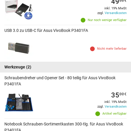
49
00
€
inkl. 19% MwSt
zzgl.
Versandkosten
Nur noch wenige verfügbar
USB 3.0 zu USB-C für Asus VivoBook P3401FA
Nicht mehr lieferbar
Werkzeuge
(2)
Schraubendreher und Opener Set - 80 teilig für Asus VivoBook
P3401FA
35
00
€
inkl. 19% MwSt
zzgl.
Versandkosten
Artikel verfügbar
Notebook Schrauben-Sortimentkasten 300-tlg. für Asus VivoBook
P3401FA