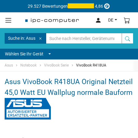
29.527 Bewertungen
4,86
DE
Suche in: Asus
Wählen Sie Ihr Gerät
Asus
Notebook
VivoBook Serie
VivoBook R418UA
Asus VivoBook R418UA Original Netzteil
45,0 Watt EU Wallplug normale Bauform