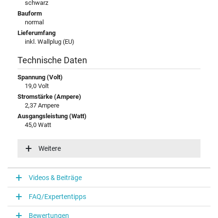
schwarz
Bauform
normal
Lieferumfang
inkl. Wallplug (EU)
Technische Daten
Spannung (Volt)
19,0 Volt
Stromstärke (Ampere)
2,37 Ampere
Ausgangsleistung (Watt)
45,0 Watt
Eingangsspannung
100-240V / 50-60Hz
Weitere
Energieeffizienz
V
Videos & Beiträge
Notebook Stecker
FAQ/Expertentipps
Steckertyp / -form
rund / 90° abgewinkelt
Bewertungen