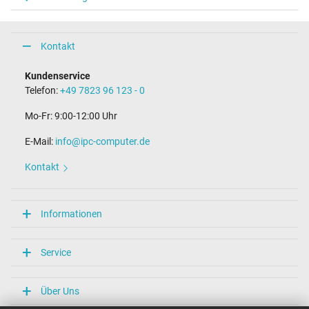
Steckerlänge (mm)
9,8 mm
Steckerdurchmesser außen / innen
4,0 mm / 1,2 mm
Kontakt
Stift im Stecker
Nein
Kundenservice
Länge Anschlusskabel (m) (ca.)
Telefon:
+49 7823 96 123 - 0
2.00 m
Mo-Fr: 9:00-12:00 Uhr
Maße
E-Mail:
info@ipc-computer.de
Länge / Breite / Höhe
54 mm / 29 mm / 54 mm
Kontakt
Weitere Daten
Überlast-, kurzschluss- und überhitzungsgeschützt
Informationen
Ja
Prüfsiegel
CE
Service
TÜV Geprüfte Sicherheit
Kategorisierung
Über Uns