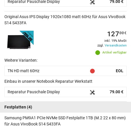
Reparatur Pauschale Display
79.00 €
Original Asus IPS Display 1920x1080 matt 60Hz für Asus VivoBook
S14 S433FA
127
00
€
inkl. 19% MwSt
zzgl.
Versandkosten
Artikel verfügbar
Weitere Varianten:
TN HD matt 60Hz
EOL
Einbau in unserer Notebook Reparatur Werkstatt
Reparatur Pauschale Display
79.00 €
Festplatten
(4)
Samsung PM9A1 PCIe NVMe SSD Festplatte 1TB (M.2 22 x 80 mm)
für Asus VivoBook S14 S433FA