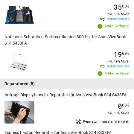
35
00
€
inkl. 19% MwSt
zzgl.
Versandkosten
Artikel verfügbar
Notebook Schrauben-Sortimentkasten 300-tlg. für Asus VivoBook
S14 S433FA
19
00
€
inkl. 19% MwSt
zzgl.
Versandkosten
Artikel verfügbar
Reparaturen
(5)
Anfrage Displaytausch/ Reparatur für Asus VivoBook S14 S433FA
0
00
€
inkl. 19% MwSt
Reparatur in unserer Werkstatt
Express Laptop Reparatur für Asus VivoBook S14 S433FA