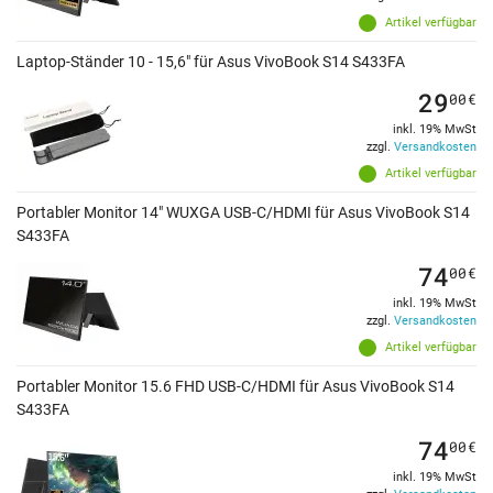
Artikel verfügbar
Laptop-Ständer 10 - 15,6" für Asus VivoBook S14 S433FA
29
00
€
inkl. 19% MwSt
zzgl.
Versandkosten
Artikel verfügbar
Portabler Monitor 14" WUXGA USB-C/HDMI für Asus VivoBook S14
S433FA
74
00
€
inkl. 19% MwSt
zzgl.
Versandkosten
Artikel verfügbar
Portabler Monitor 15.6 FHD USB-C/HDMI für Asus VivoBook S14
S433FA
74
00
€
inkl. 19% MwSt