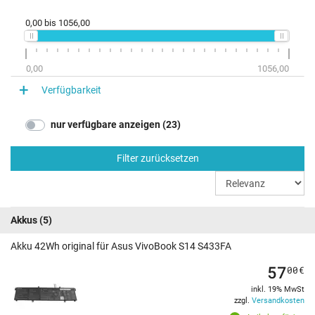
0,00
bis
1056,00
0,00
1056,00
Verfügbarkeit
nur verfügbare anzeigen (23)
Filter zurücksetzen
Akkus
(5)
Akku 42Wh original für Asus VivoBook S14 S433FA
57
00
€
inkl. 19% MwSt
zzgl.
Versandkosten