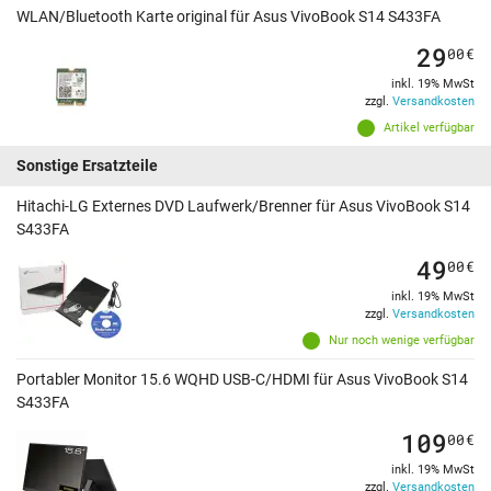
WLAN/Bluetooth Karte original für Asus VivoBook S14 S433FA
29
00
€
inkl. 19% MwSt
zzgl.
Versandkosten
Artikel verfügbar
Sonstige Ersatzteile
Hitachi-LG Externes DVD Laufwerk/Brenner für Asus VivoBook S14
S433FA
49
00
€
inkl. 19% MwSt
zzgl.
Versandkosten
Nur noch wenige verfügbar
Portabler Monitor 15.6 WQHD USB-C/HDMI für Asus VivoBook S14
S433FA
109
00
€
inkl. 19% MwSt
zzgl.
Versandkosten