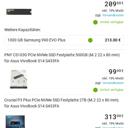
209
00
€
inkl. 19% MwSt
zzgl.
Versandkosten
Artikel verfügbar
Weitere Kapazitäten:
1000 GB Samsung 990 EVO Plus
213.00 €
PNY CS1030 PCIe NVMe SSD Festplatte 500GB (M.2 22 x 80 mm)
für Asus VivoBook S14 S433FA
99
00
€
inkl. 19% MwSt
zzgl.
Versandkosten
Artikel verfügbar
Crucial P3 Plus PCIe NVMe SSD Festplatte 2TB (M.2 22 x 80 mm)
für Asus VivoBook S14 S433FA
313
00
€
inkl. 19% MwSt