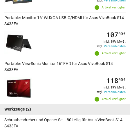
zzgl.
Versandkosten
Artikel verfügbar
Portabler Monitor 16" WUXGA USB-C/HDMI für Asus VivoBook S14
S433FA
107
00
€
inkl. 19% MwSt
zzgl.
Versandkosten
Artikel verfügbar
Portabler ViewSonic Monitor 16" FHD für Asus VivoBook S14
S433FA
118
00
€
inkl. 19% MwSt
zzgl.
Versandkosten
Artikel verfügbar
Werkzeuge
(2)
Schraubendreher und Opener Set - 80 teilig für Asus VivoBook S14
S433FA