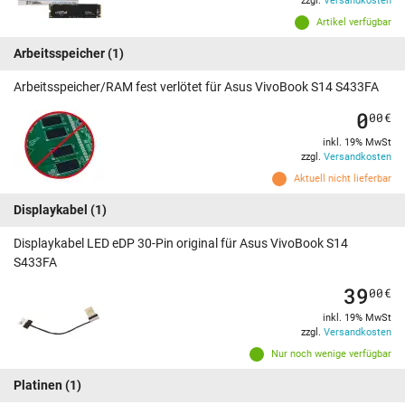
zzgl.
Versandkosten
Artikel verfügbar
Arbeitsspeicher
(1)
Arbeitsspeicher/RAM fest verlötet für Asus VivoBook S14 S433FA
0
00
€
inkl. 19% MwSt
zzgl.
Versandkosten
Aktuell nicht lieferbar
Displaykabel
(1)
Displaykabel LED eDP 30-Pin original für Asus VivoBook S14
S433FA
39
00
€
inkl. 19% MwSt
zzgl.
Versandkosten
Nur noch wenige verfügbar
Platinen
(1)