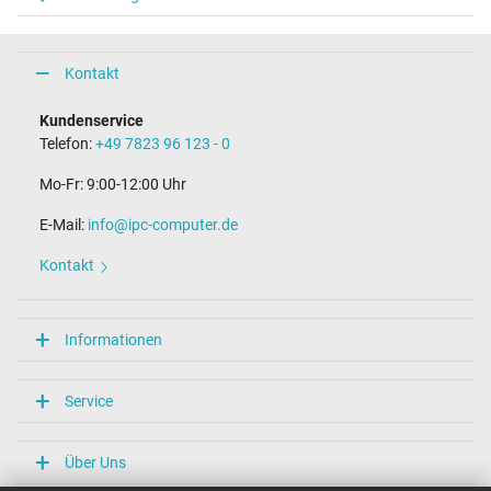
Steckerlänge (mm)
9,8 mm
Steckerdurchmesser außen / innen
4,0 mm / 1,2 mm
Kontakt
Stift im Stecker
Nein
Kundenservice
Länge Anschlusskabel (m) (ca.)
Telefon:
+49 7823 96 123 - 0
2.00 m
Mo-Fr: 9:00-12:00 Uhr
Maße
E-Mail:
info@ipc-computer.de
Länge / Breite / Höhe
54 mm / 29 mm / 54 mm
Kontakt
Weitere Daten
Überlast-, kurzschluss- und überhitzungsgeschützt
Informationen
Ja
Prüfsiegel
CE
Service
TÜV Geprüfte Sicherheit
Kategorisierung
Über Uns