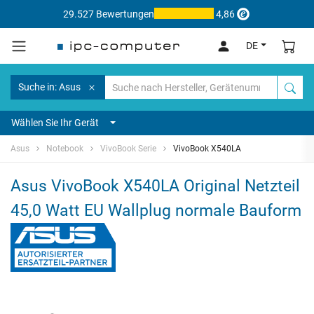
29.527 Bewertungen
4,86
DE
Suche in: Asus
Wählen Sie Ihr Gerät
Asus
Notebook
VivoBook Serie
VivoBook X540LA
Asus VivoBook X540LA Original Netzteil
45,0 Watt EU Wallplug normale Bauform