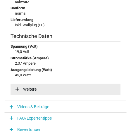
schwarz
Bauform
normal
Lieferumfang
inkl. Wallplug (EU)
Technische Daten
Spannung (Volt)
19,0 Volt
Stromstärke (Ampere)
2,37 Ampere
Ausgangsleistung (Watt)
45,0 Watt
Eingangsspannung
100-240V / 50-60Hz
Weitere
Energieeffizienz
V
Videos & Beiträge
Notebook Stecker
FAQ/Expertentipps
Steckertyp / -form
rund / 90° abgewinkelt
Bewertungen