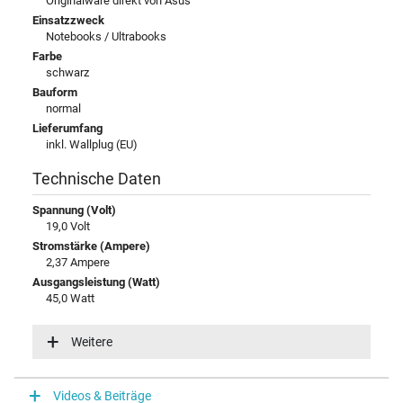
Originalware direkt von Asus
Einsatzzweck
Notebooks / Ultrabooks
Farbe
schwarz
Bauform
normal
Lieferumfang
inkl. Wallplug (EU)
Technische Daten
Spannung (Volt)
19,0 Volt
Stromstärke (Ampere)
2,37 Ampere
Ausgangsleistung (Watt)
45,0 Watt
Eingangsspannung
100-240V / 50-60Hz
Weitere
Energieeffizienz
V
Videos & Beiträge