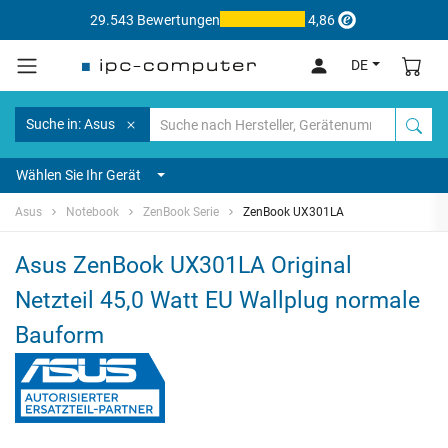
29.543 Bewertungen
4,86
DE
Suche in: Asus
Wählen Sie Ihr Gerät
Asus
Notebook
ZenBook Serie
ZenBook UX301LA
Asus ZenBook UX301LA Original
Netzteil 45,0 Watt EU Wallplug normale
Bauform