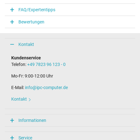
Notebook Stecker
FAQ/Expertentipps
Steckertyp / -form
rund / 90° abgewinkelt
Bewertungen
Steckerlänge (mm)
9,8 mm
Steckerdurchmesser außen / innen
4,0 mm / 1,2 mm
Kontakt
Stift im Stecker
Nein
Kundenservice
Länge Anschlusskabel (m) (ca.)
Telefon:
+49 7823 96 123 - 0
2.00 m
Mo-Fr: 9:00-12:00 Uhr
Maße
E-Mail:
info@ipc-computer.de
Länge / Breite / Höhe
54 mm / 29 mm / 54 mm
Kontakt
Weitere Daten
Überlast-, kurzschluss- und überhitzungsgeschützt
Informationen
Ja
Prüfsiegel
CE
Service