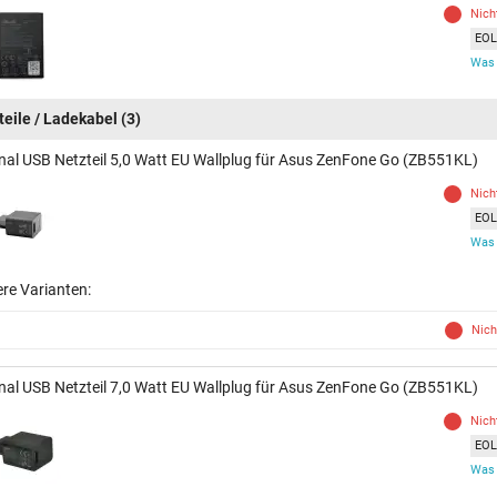
Nich
EOL 
Was 
teile / Ladekabel
(3)
inal USB Netzteil 5,0 Watt EU Wallplug für Asus ZenFone Go (ZB551KL)
Nich
EOL 
Was 
ere Varianten:
Nich
inal USB Netzteil 7,0 Watt EU Wallplug für Asus ZenFone Go (ZB551KL)
Nich
EOL 
Was 