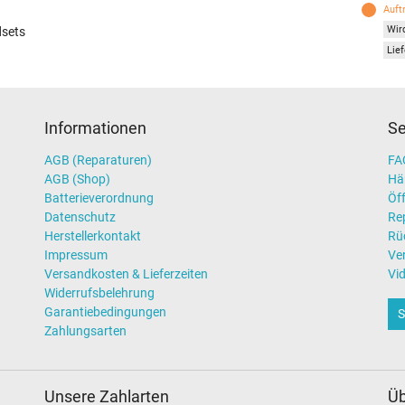
Auft
Wird
sets
Lief
Informationen
Se
AGB (Reparaturen)
FAQ
AGB (Shop)
Hä
Batterieverordnung
Öff
Datenschutz
Re
Herstellerkontakt
Rü
Impressum
Ve
Versandkosten & Lieferzeiten
Vi
Widerrufsbelehrung
Garantiebedingungen
S
Zahlungsarten
Unsere Zahlarten
Üb