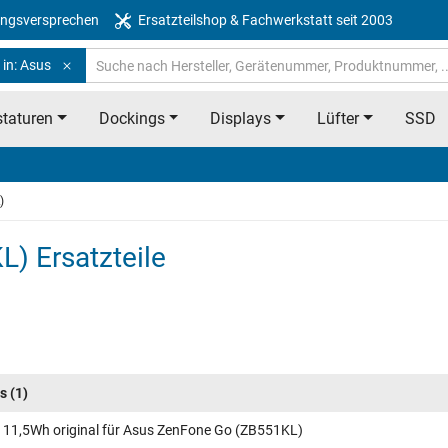
ngsversprechen
Ersatzteilshop & Fachwerkstatt seit 2003
 in: Asus
taturen
Dockings
Displays
Lüfter
SSD
)
) Ersatzteile
s
(1)
 11,5Wh original für Asus ZenFone Go (ZB551KL)