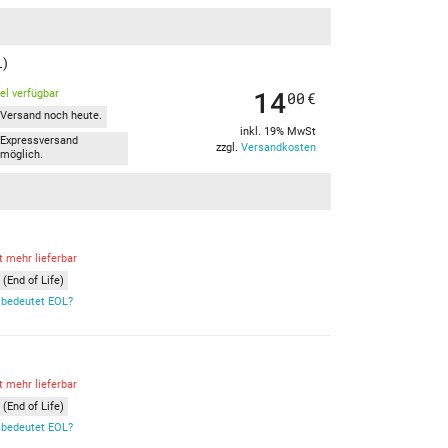
L)
14
kel verfügbar
00
€
Versand noch heute.
inkl. 19% MwSt
Expressversand
zzgl.
Versandkosten
möglich.
t mehr lieferbar
(End of Life)
bedeutet EOL?
t mehr lieferbar
(End of Life)
bedeutet EOL?