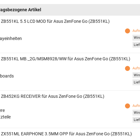
ragsbezogene Artikel
 ZB551KL 5.5 LCD MOD für Asus ZenFone Go (ZB551KL)
Auft
Wird
layeinheiten
Lief
 ZB551KL MB._2G/MSM8928/WW für Asus ZenFone Go (ZB551KL)
Auft
Wird
boards
Lief
 ZB452KG RECEIVER für Asus ZenFone Go (ZB551KL)
Auft
ere
Wird
zteile
Lief
 ZX551ML EARPHONE 3.5MM OPP für Asus ZenFone Go (ZB551KL)