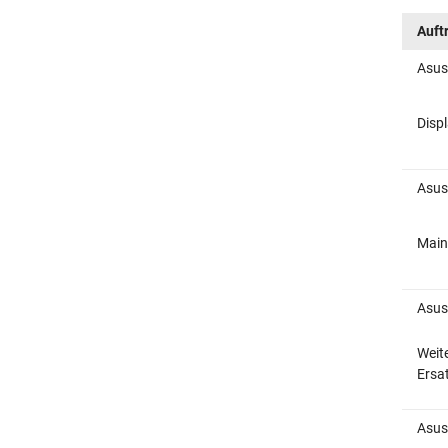
Auft
Asus
Disp
Asus
Main
Asus
Weit
Ersat
Asus