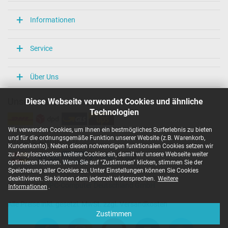
Informationen
Service
Über Uns
Diese Webseite verwendet Cookies und ähnliche
Unsere Versandarten
Technologien
Wir verwenden Cookies, um Ihnen ein bestmögliches Surferlebnis zu bieten
und für die ordnungsgemäße Funktion unserer Website (z.B. Warenkorb,
Unsere Zahlarten
Kundenkonto). Neben diesen notwendigen funktionalen Cookies setzen wir
zu Anaylsezwecken weitere Cookies ein, damit wir unsere Webseite weiter
optimieren können. Wenn Sie auf "Zustimmen" klicken, stimmen Sie der
Speicherung aller Cookies zu. Unter Einstellungen können Sie Cookies
deaktivieren. Sie können dem jederzeit widersprechen.
Weitere
Copyright ©
IPC-Computer Deutschland GmbH
Informationen
.
Alle Preise inkl. gesetzl. MwSt. zzgl. Versandkosten
Zustimmen