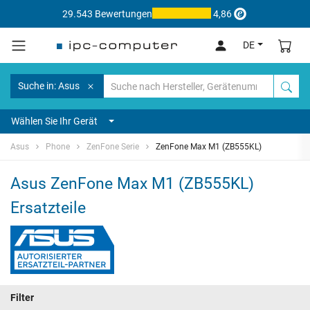
29.543 Bewertungen
4,86
DE
Suche in: Asus
Wählen Sie Ihr Gerät
Asus
Phone
ZenFone Serie
ZenFone Max M1 (ZB555KL)
Asus ZenFone Max M1 (ZB555KL)
Ersatzteile
Filter