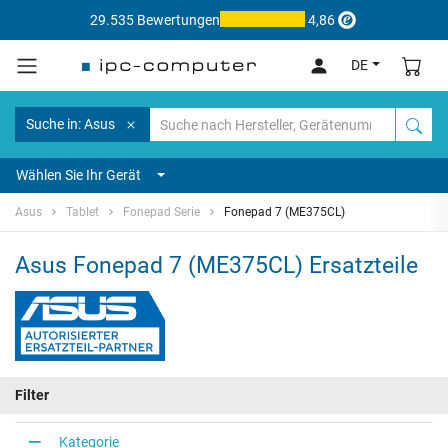
29.535 Bewertungen
4,86
DE
Suche in: Asus
Wählen Sie Ihr Gerät
Asus
Tablet
Fonepad Serie
Fonepad 7 (ME375CL)
Asus Fonepad 7 (ME375CL) Ersatzteile
Filter
Kategorie