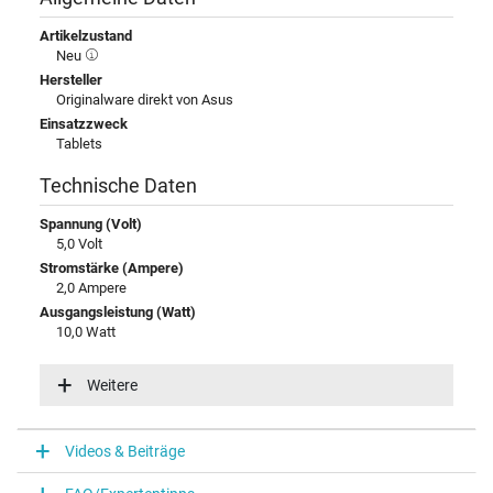
Artikelzustand
Neu
Hersteller
Originalware direkt von Asus
Einsatzzweck
Tablets
Technische Daten
Spannung (Volt)
5,0 Volt
Stromstärke (Ampere)
2,0 Ampere
Ausgangsleistung (Watt)
10,0 Watt
Eingangsspannung
100-240V / 50-60Hz
Weitere
Energieeffizienz
V
Funktions-LED
Videos & Beiträge
Funktions-LED im Gehäuse