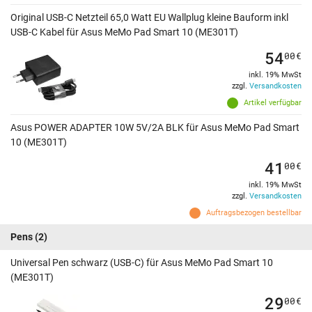
Original USB-C Netzteil 65,0 Watt EU Wallplug kleine Bauform inkl
USB-C Kabel für Asus MeMo Pad Smart 10 (ME301T)
54
00
€
inkl. 19% MwSt
zzgl.
Versandkosten
Artikel verfügbar
Asus POWER ADAPTER 10W 5V/2A BLK für Asus MeMo Pad Smart
10 (ME301T)
41
00
€
inkl. 19% MwSt
zzgl.
Versandkosten
Auftragsbezogen bestellbar
Pens
(2)
Universal Pen schwarz (USB-C) für Asus MeMo Pad Smart 10
(ME301T)
29
00
€