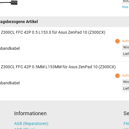
EOL 
Was 
ragsbezogene Artikel
 Z300CL FFC 42P 0.5 L153.0 für Asus ZenPad 10 (Z300CX)
Auft
Wird
hbandkabel
Lief
 Z300CL FFC 42P 0.5MM L153MM für Asus ZenPad 10 (Z300CX)
Auft
Wird
hbandkabel
Lief
Informationen
Se
AGB (Reparaturen)
FAQ