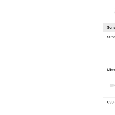
Sons
Stro
Micr
USB 