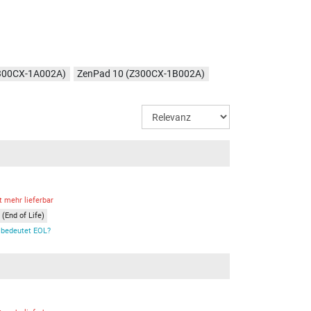
300CX-1A002A)
ZenPad 10 (Z300CX-1B002A)
t mehr lieferbar
(End of Life)
bedeutet EOL?