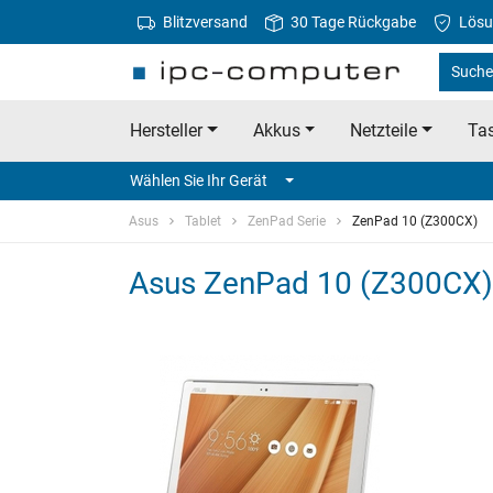
Blitzversand
30 Tage Rückgabe
Lösu
Suche
Hersteller
Akkus
Netzteile
Tas
Wählen Sie Ihr Gerät
Asus
Tablet
ZenPad Serie
ZenPad 10 (Z300CX)
Asus ZenPad 10 (Z300CX) 