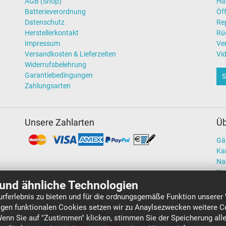
AGB (Shop)
Hä
Batterieverordnung
Öff
Datenschutz
Re
Herstellerkontakt
Rü
Impressum
Ve
Versandkosten & Lieferzeiten
Vi
Widerrufsbelehrung
Garantiebedingungen
S
Zahlungsarten
Unsere Zahlarten
Üb
Gä
Kar
Na
Un
und ähnliche Technologien
rferlebnis zu bieten und für die ordnungsgemäße Funktion unserer
gen funktionalen Cookies setzen wir zu Anaylsezwecken weitere Co
Wenn Sie auf "Zustimmen" klicken, stimmen Sie der Speicherung all