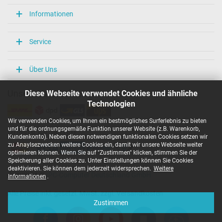
Informationen
Service
Über Uns
Diese Webseite verwendet Cookies und ähnliche
Unsere Versandarten
Technologien
Wir verwenden Cookies, um Ihnen ein bestmögliches Surferlebnis zu bieten
und für die ordnungsgemäße Funktion unserer Website (z.B. Warenkorb,
Unsere Zahlarten
Kundenkonto). Neben diesen notwendigen funktionalen Cookies setzen wir
zu Anaylsezwecken weitere Cookies ein, damit wir unsere Webseite weiter
optimieren können. Wenn Sie auf "Zustimmen" klicken, stimmen Sie der
Speicherung aller Cookies zu. Unter Einstellungen können Sie Cookies
deaktivieren. Sie können dem jederzeit widersprechen.
Weitere
Copyright ©
IPC-Computer Deutschland GmbH
Informationen
.
Alle Preise inkl. gesetzl. MwSt. zzgl. Versandkosten
Zustimmen