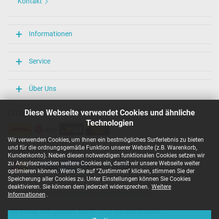
Kontakt
Informationen
Service
Über Uns
Unsere Versandarten
Diese Webseite verwendet Cookies und ähnliche
Technologien
Wir verwenden Cookies, um Ihnen ein bestmögliches Surferlebnis zu bieten
und für die ordnungsgemäße Funktion unserer Website (z.B. Warenkorb,
Unsere Zahlarten
Kundenkonto). Neben diesen notwendigen funktionalen Cookies setzen wir
zu Anaylsezwecken weitere Cookies ein, damit wir unsere Webseite weiter
optimieren können. Wenn Sie auf "Zustimmen" klicken, stimmen Sie der
Speicherung aller Cookies zu. Unter Einstellungen können Sie Cookies
deaktivieren. Sie können dem jederzeit widersprechen.
Weitere
Copyright ©
IPC-Computer Deutschland GmbH
Informationen
.
Alle Preise inkl. gesetzl. MwSt. zzgl. Versandkosten