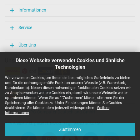
Informationen
Service
Über Uns
Unsere Versandarten
Diese Webseite verwendet Cookies und ähnliche
Technologien
Wir verwenden Cookies, um Ihnen ein bestmögliches Surferlebnis zu bieten
und für die ordnungsgemäße Funktion unserer Website (z.B. Warenkorb,
Unsere Zahlarten
Kundenkonto). Neben diesen notwendigen funktionalen Cookies setzen wir
zu Anaylsezwecken weitere Cookies ein, damit wir unsere Webseite weiter
optimieren können. Wenn Sie auf "Zustimmen" klicken, stimmen Sie der
Speicherung aller Cookies zu. Unter Einstellungen können Sie Cookies
deaktivieren. Sie können dem jederzeit widersprechen.
Weitere
Copyright ©
IPC-Computer Deutschland GmbH
Informationen
.
Alle Preise inkl. gesetzl. MwSt. zzgl. Versandkosten
Zustimmen