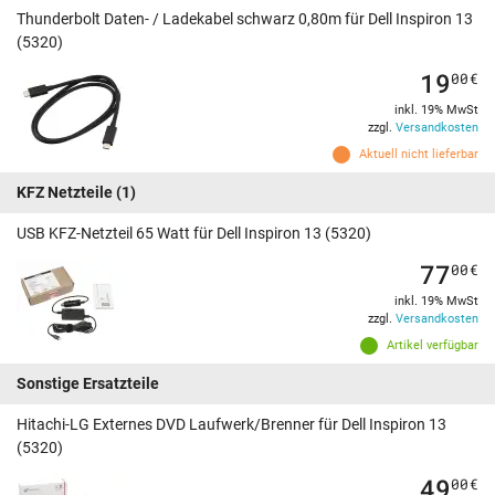
Thunderbolt Daten- / Ladekabel schwarz 0,80m für Dell Inspiron 13
(5320)
19
00
€
inkl. 19% MwSt
zzgl.
Versandkosten
Aktuell nicht lieferbar
KFZ Netzteile
(1)
USB KFZ-Netzteil 65 Watt für Dell Inspiron 13 (5320)
77
00
€
inkl. 19% MwSt
zzgl.
Versandkosten
Artikel verfügbar
Sonstige Ersatzteile
Hitachi-LG Externes DVD Laufwerk/Brenner für Dell Inspiron 13
(5320)
49
00
€