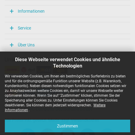
Informationen
Service
Über Uns
Diese Webseite verwendet Cookies und ähnliche
Unsere Versandarten
Technologien
Wir verwenden Cookies, um Ihnen ein bestmögliches Surferlebnis zu bieten
und für die ordnungsgemäße Funktion unserer Website (z.B. Warenkorb,
Unsere Zahlarten
Kundenkonto). Neben diesen notwendigen funktionalen Cookies setzen wir
zu Anaylsezwecken weitere Cookies ein, damit wir unsere Webseite weiter
optimieren können. Wenn Sie auf "Zustimmen" klicken, stimmen Sie der
Speicherung aller Cookies zu. Unter Einstellungen können Sie Cookies
deaktivieren. Sie können dem jederzeit widersprechen.
Weitere
Copyright ©
IPC-Computer Deutschland GmbH
Informationen
.
Alle Preise inkl. gesetzl. MwSt. zzgl. Versandkosten
Zustimmen