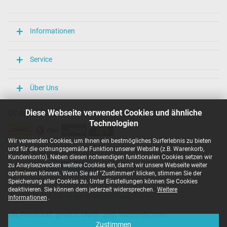
Länge / Breite / Höhe
106 mm / 47 mm / 29 mm
Weitere Daten
Informationen
Überlast-, kurzschluss- und überhitzungsgeschützt
Ja
Service
Prüfsiegel
CCC
CE
Über Uns
EAC
IRAM
Unsere Versandarten
Diese Webseite verwendet Cookies und ähnliche
N
Technologien
NOM NYCE
PCT
Wir verwenden Cookies, um Ihnen ein bestmögliches Surferlebnis zu bieten
PSE
und für die ordnungsgemäße Funktion unserer Website (z.B. Warenkorb,
Unsere Zahlarten
SEC
Kundenkonto). Neben diesen notwendigen funktionalen Cookies setzen wir
Singapore Safety Mark
zu Anaylsezwecken weitere Cookies ein, damit wir unsere Webseite weiter
TÜV Argentina Certificado
optimieren können. Wenn Sie auf "Zustimmen" klicken, stimmen Sie der
TÜV Geprüfte Sicherheit
Speicherung aller Cookies zu. Unter Einstellungen können Sie Cookies
UKCA
deaktivieren. Sie können dem jederzeit widersprechen.
Weitere
Copyright ©
IPC-Computer Deutschland GmbH
UL Listed
Informationen
.
Ukraine Safety
Alle Preise inkl. gesetzl. MwSt. zzgl. Versandkosten
Kategorisierung
Zustimmen