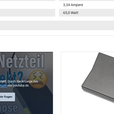
3,34 Ampere
65,0 Watt
100-240V / 50-60Hz
VI
Funktions-LED im Stecker
rund / 180° gerade
9,5 mm
4,5 mm / 2,9 mm
Ja
stellt. Durch die Anzeige des
ungen
von youtube.de.
1.75 m
ehr fragen
106 mm / 47 mm / 29 mm