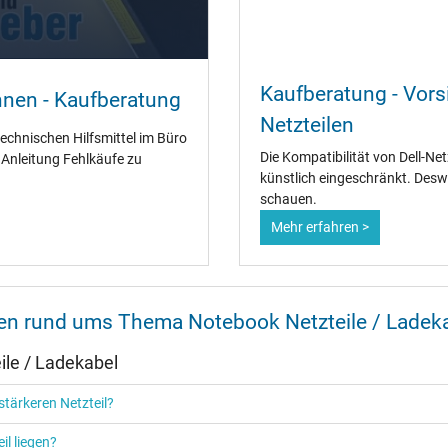
Ja
Kaufberatung - Vorsi
nnen - Kaufberatung
CCC
Netzteilen
CE
technischen Hilfsmittel im Büro
EAC
Die Kompatibilität von Dell-Ne
" Anleitung Fehlkäufe zu
IRAM
künstlich eingeschränkt. Desw
N
schauen.
NOM NYCE
Mehr erfahren >
PCT
PSE
SEC
Singapore Safety Mark
TÜV Argentina Certificado
nen rund ums Thema Notebook Netzteile / Ladek
TÜV Geprüfte Sicherheit
UKCA
le / Ladekabel
UL Listed
Ukraine Safety
tärkeren Netzteil?
il liegen?