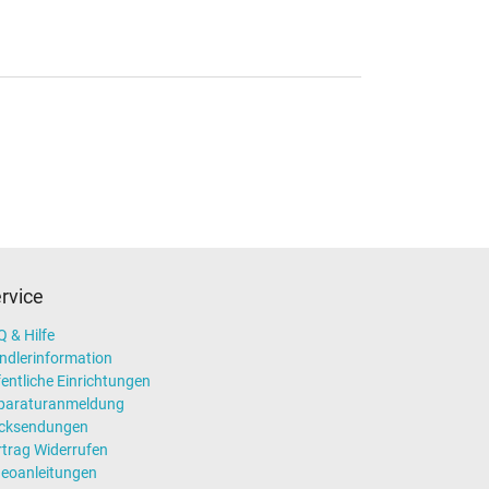
rvice
 & Hilfe
ndlerinformation
entliche Einrichtungen
paraturanmeldung
cksendungen
rtrag Widerrufen
deoanleitungen