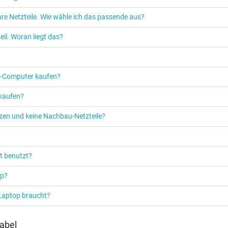
re Netzteile. Wie wähle ich das passende aus?
Netzteil
il. Woran liegt das?
Notebook / Laptop
PC‑Computer kaufen?
 kaufen?
etzen und keine Nachbau-Netzteile?
t benutzt?
op?
 Laptop braucht?
abel