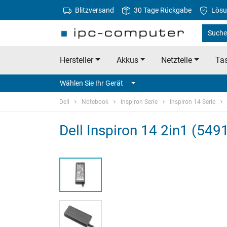
Blitzversand
30 Tage Rückgabe
Lösu
Suche 
Hersteller
Akkus
Netzteile
Tas
Wählen Sie Ihr Gerät
Dell
Notebook
Inspiron Serie
Inspiron 14 Serie
Dell Inspiron 14 2in1 (5491