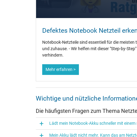
Weitere Daten
Überlast-, kurzschluss- und überhitzungsgeschützt
Defektes Notebook Netzteil erke
Prüfsiegel
Notebook-Netzteile sind essentiell für die meisten 
und zuhause. - Wir helfen mit dieser "Step-by-Step
verhindern.
Mehr erfahren >
Wichtige und nützliche Informatio
Die häufigsten Fragen zum Thema Netztei
Lädt mein Notebook-Akku schneller mit einem s
Mein Akku lädt nicht mehr. Kann das am Netzte