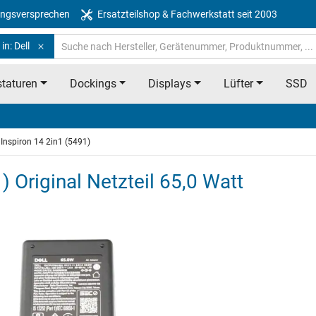
ngsversprechen
Ersatzteilshop & Fachwerkstatt seit 2003
in: Dell
taturen
Dockings
Displays
Lüfter
SSD
Inspiron 14 2in1 (5491)
) Original Netzteil 65,0 Watt