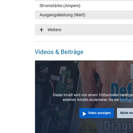
Stromstärke (Ampere)
Ausgangsleistung (Watt)
Eingangsspannung
Weitere
Energieeffizienz
Funktions-LED
Videos & Beiträge
Notebook Stecker
Steckertyp / -form
Steckerlänge (mm)
Steckerdurchmesser außen / innen
Stift im Stecker
Dieser Inhalt wird von einem Drittanbieter bereitge
externen Inhalts akzeptieren Sie die
Beding
Länge Anschlusskabel (m) (ca.)
Video anzeigen
Nicht m
Maße
Länge / Breite / Höhe